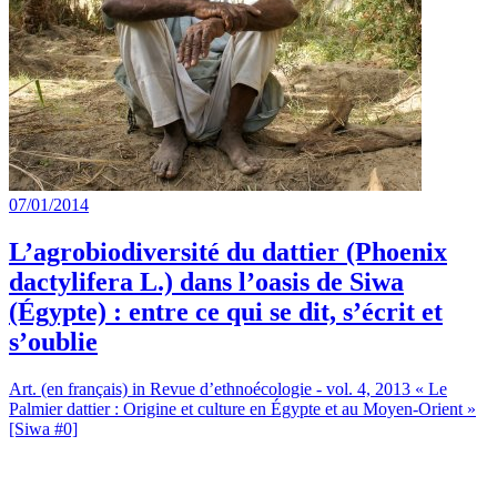
07/01/2014
L’agrobiodiversité du dattier (Phoenix
dactylifera L.) dans l’oasis de Siwa
(Égypte) : entre ce qui se dit, s’écrit et
s’oublie
Art. (en français) in Revue d’ethnoécologie - vol. 4, 2013 « Le
Palmier dattier : Origine et culture en Égypte et au Moyen-Orient »
[Siwa #0]