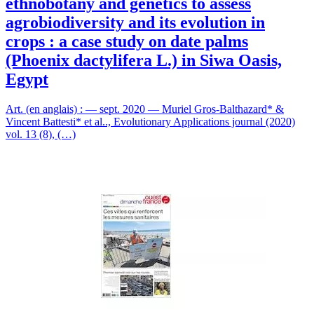
ethnobotany and genetics to assess
agrobiodiversity and its evolution in
crops : a case study on date palms
(Phoenix dactylifera L.) in Siwa Oasis,
Egypt
Art. (en anglais) : — sept. 2020 — Muriel Gros-Balthazard* &
Vincent Battesti* et al.., Evolutionary Applications journal (2020)
vol. 13 (8), (…)