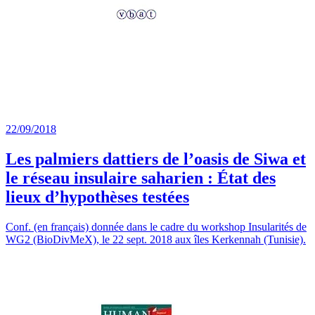
22/09/2018
Les palmiers dattiers de l’oasis de Siwa et
le réseau insulaire saharien : État des
lieux d’hypothèses testées
Conf. (en français) donnée dans le cadre du workshop Insularités de
WG2 (BioDivMeX), le 22 sept. 2018 aux îles Kerkennah (Tunisie).