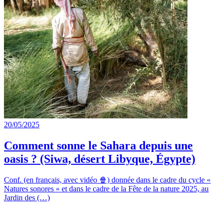
20/05/2025
Comment sonne le Sahara depuis une
oasis ? (Siwa, désert Libyque, Égypte)
Conf. (en français, avec vidéo 🍿) donnée dans le cadre du cycle «
Natures sonores » et dans le cadre de la Fête de la nature 2025, au
Jardin des (…)