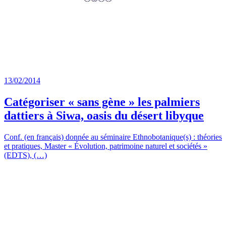
13/02/2014
Catégoriser « sans gène » les palmiers
dattiers à Siwa, oasis du désert libyque
Conf. (en français) donnée au séminaire Ethnobotanique(s) : théories
et pratiques, Master « Évolution, patrimoine naturel et sociétés »
(EDTS), (…)