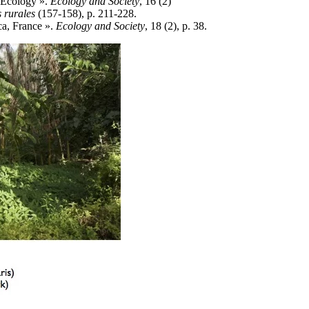
l Ecology ».
Ecology and Society
, 16 (2)
 rurales
(157-158), p. 211-228.
ca, France ».
Ecology and Society
, 18 (2), p. 38.