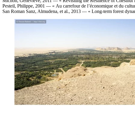
Michon, Genevieve, 2011 — « Revisiting the Resilience of Chestnut F
Pesteil, Philippe, 2001 — « Au carrefour de l’économique et du cultur
San Roman Sanz, Almudena, et al., 2013 — « Long-term forest dynam