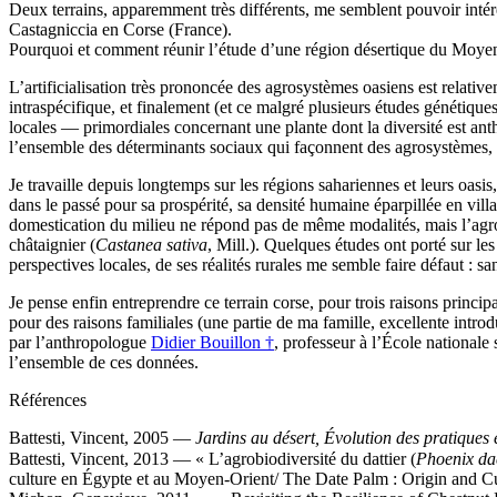
Deux terrains, apparemment très différents, me semblent pouvoir intére
Castagniccia en Corse (France).
Pourquoi et comment réunir l’étude d’une région désertique du Moye
L’artificialisation très prononcée des agrosystèmes oasiens est relativ
intraspécifique, et finalement (et ce malgré plusieurs études génétiques) 
locales — primordiales concernant une plante dont la diversité est an
l’ensemble des déterminants sociaux qui façonnent des agrosystèmes,
Je travaille depuis longtemps sur les régions sahariennes et leurs oas
dans le passé pour sa prospérité, sa densité humaine éparpillée en vill
domestication du milieu ne répond pas de même modalités, mais l’agroéc
châtaignier (
Castanea sativa
, Mill.). Quelques études ont porté sur l
perspectives locales, de ses réalités rurales me semble faire défaut : s
Je pense enfin entreprendre ce terrain corse, pour trois raisons principa
pour des raisons familiales (une partie de ma famille, excellente introd
par l’anthropologue
Didier Bouillon †
, professeur à l’École nationale
l’ensemble de ces données.
Références
Battesti, Vincent, 2005 —
Jardins au désert, Évolution des pratiques 
Battesti, Vincent, 2013 — « L’agrobiodiversité du dattier (
Phoenix dac
culture en Égypte et au Moyen-Orient/ The Date Palm : Origin and Cu