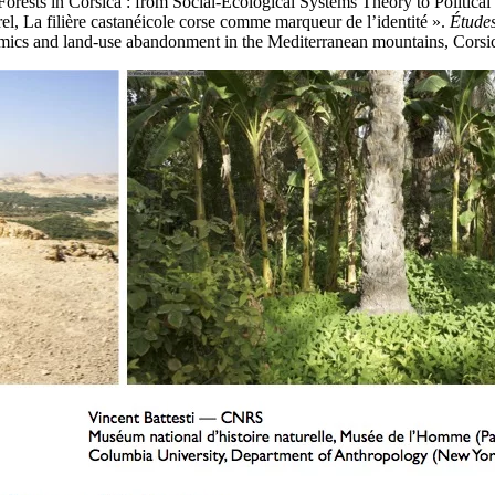
orests in Corsica : from Social-Ecological Systems Theory to Politica
el, La filière castanéicole corse comme marqueur de l’identité ».
Études
ics and land-use abandonment in the Mediterranean mountains, Corsi