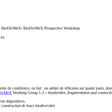
ective BioDivMeX/ BioDivMeX Prospective Workshop
ce).
me de conférence, en fait : un atelier de réflexion sur quatre jours, dont 
DivMeX
Working Group 1-2 «
Insularities, fragmentation and connecti
ois diapositives.
construction de leurs biodiversités