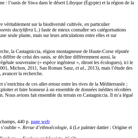
e : l’oasis de Siwa dans le désert Libyque (Égypte) et la région de la
e véritablement sur la biodiversité cultivée, en particulier
oenix dactylifera
L.) faute de mieux connaître ses catégorisations
ne seule plante, mais sur leurs articulations entre elles et sur
echerche, la Castagniccia, région montagneuse de Haute-Corse réputée
 diffère de celui des oasis, se décline différemment aussi, la
étale souveraine (« espèce ingénieur », diront les écologues), ici le
eil, 2001, Michon, 2011, San Roman Sanz,
et al.
, 2013), mais l’étude des
s, avancer la recherche.
 s’enrichira de ces aller-retour entre les rives de la Méditerranée ;
’exploiter et faire honneur à un ensemble de données inédites récoltées
an. Nous avions fait ensemble du terrain en Castagniccia. Il m’a légué
s champs, 440 p.
page web
t s’oublie ».
Revue d’ethnoécologie
, 4 (Le palmier dattier : Origine et