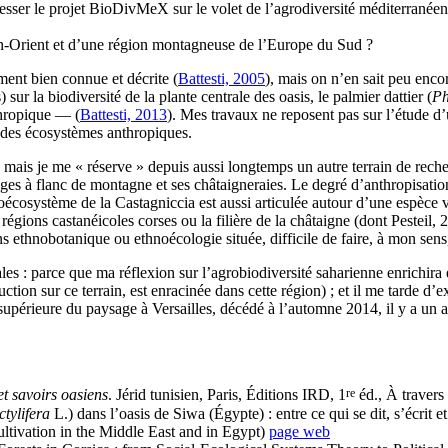
sser le projet BioDivMeX sur le volet de l’agrodiversité méditerranéenn
n-Orient et d’une région montagneuse de l’Europe du Sud ?
ement bien connue et décrite (
Battesti, 2005
), mais on n’en sait peu encor
sur la biodiversité de la plante centrale des oasis, le palmier dattier (
Ph
thropique — (
Battesti, 2013
). Mes travaux ne reposent pas sur l’étude d’u
 des écosystèmes anthropiques.
is, mais je me « réserve » depuis aussi longtemps un autre terrain de r
ages à flanc de montagne et ses châtaigneraies. Le degré d’anthropisation
osystème de la Castagniccia est aussi articulée autour d’une espèce vég
es régions castanéicoles corses ou la filière de la châtaigne (dont Pest
ans ethnobotanique ou ethnoécologie située, difficile de faire, à mon sen
les : parce que ma réflexion sur l’agrobiodiversité saharienne enrichira et
uction sur ce terrain, est enracinée dans cette région) ; et il me tarde d
 supérieure du paysage à Versailles, décédé à l’automne 2014, il y a un 
re
et savoirs oasiens
. Jérid tunisien, Paris, Éditions IRD, 1
éd., À traver
tylifera
L.) dans l’oasis de Siwa (Égypte) : entre ce qui se dit, s’écrit e
ltivation in the Middle East and in Egypt)
page web