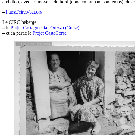
ambition, avec les moyens du bord (donc en prenant son temps), de créer
–
https://circ.vbat.org
Le CIRC héberge
–
le
Projet Castagniccia | Orezza (Corse)
,
–
et en partie le
Projet CastaCorse
.