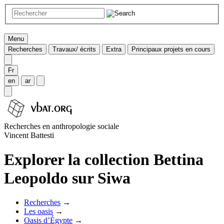
Menu
Recherches
Travaux/ écrits
Extra
Principaux projets en cours
Fr
en
ar
Recherches en anthropologie sociale
Vincent Battesti
Explorer la collection Bettina
Leopoldo sur Siwa
Recherches
→
Les oasis
→
Oasis d’Égypte
→