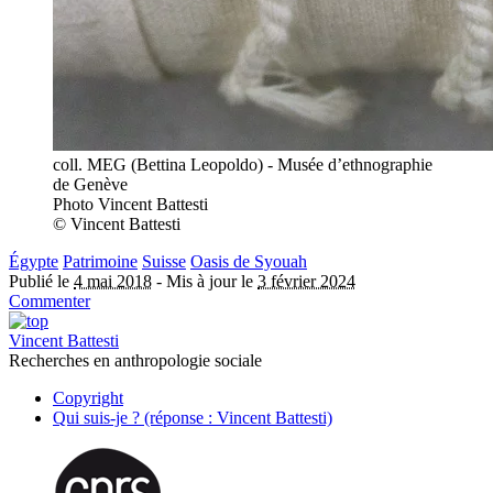
coll. MEG (Bettina Leopoldo) - Musée d’ethnographie
de Genève
Photo Vincent Battesti
© Vincent Battesti
Égypte
Patrimoine
Suisse
Oasis de Syouah
Publié le
4 mai 2018
-
Mis à jour le
3 février 2024
Commenter
Vincent Battesti
Recherches en anthropologie sociale
Copyright
Qui suis-je ? (réponse : Vincent Battesti)