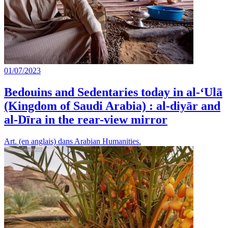
01/07/2023
Bedouins and Sedentaries today in al-‘Ulā
(Kingdom of Saudi Arabia) : al-diyār and
al-Dīra in the rear-view mirror
Art. (en anglais) dans Arabian Humanities.