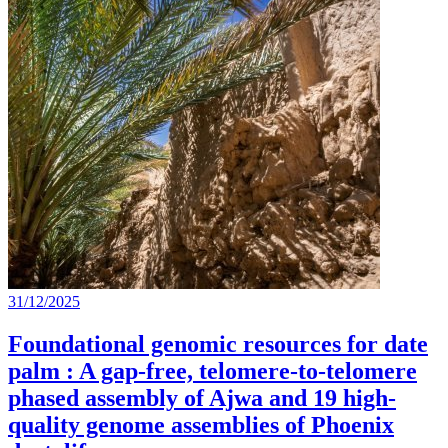
31/12/2025
Foundational genomic resources for date
palm : A gap-free, telomere-to-telomere
phased assembly of Ajwa and 19 high-
quality genome assemblies of Phoenix