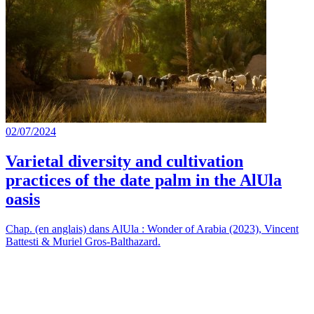
02/07/2024
Varietal diversity and cultivation
practices of the date palm in the AlUla
oasis
Chap. (en anglais) dans AlUla : Wonder of Arabia (2023), Vincent
Battesti & Muriel Gros-Balthazard.