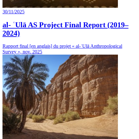
30/11/2025
al- ʿUlā AS Project Final Report (2019–
2024)
Rapport final [en anglais] du projet « al-ʿUlā Anthropological
Survey », nov. 2025