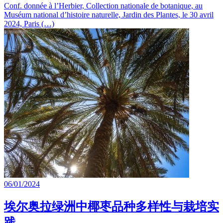
Conf. donnée à l’Herbier, Collection nationale de botanique, au
Muséum national d’histoire naturelle, Jardin des Plantes, le 30 avril
2024, Paris (…)
06/01/2024
埃尔奥拉绿洲中椰枣品种多样性与栽培实
践