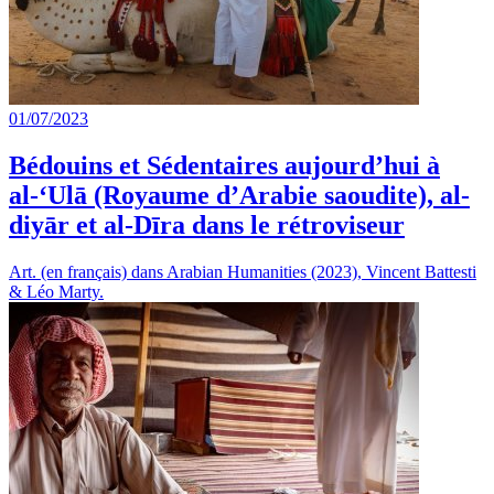
01/07/2023
Bédouins et Sédentaires aujourd’hui à
al-‘Ulā (Royaume d’Arabie saoudite), al-
diyār et al-Dīra dans le rétroviseur
Art. (en français) dans Arabian Humanities (2023), Vincent Battesti
& Léo Marty.