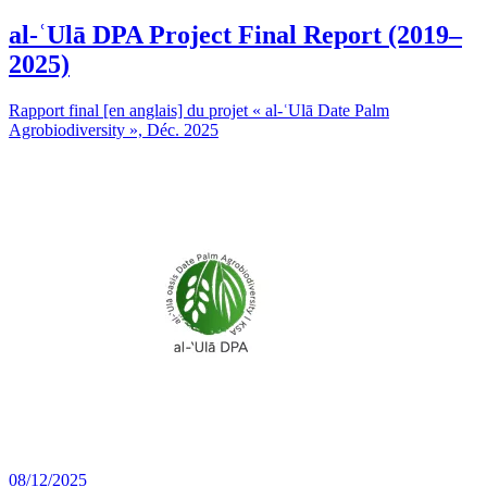
al-ʿUlā DPA Project Final Report (2019–
2025)
Rapport final [en anglais] du projet « al-ʿUlā Date Palm
Agrobiodiversity », Déc. 2025
08/12/2025