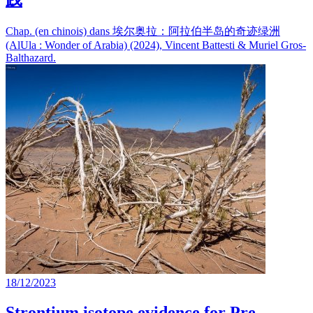
Chap. (en chinois) dans 埃尔奥拉：阿拉伯半岛的奇迹绿洲
(AlUla : Wonder of Arabia) (2024), Vincent Battesti & Muriel Gros-
Balthazard.
18/12/2023
Strontium isotope evidence for Pre-