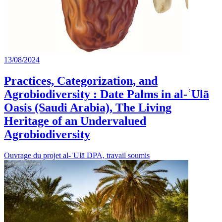
13/08/2024
Practices, Categorization, and
Agrobiodiversity : Date Palms in al-ʿUlā
Oasis (Saudi Arabia), The Living
Heritage of an Undervalued
Agrobiodiversity
Ouvrage du projet al-ʿUlā DPA, travail soumis