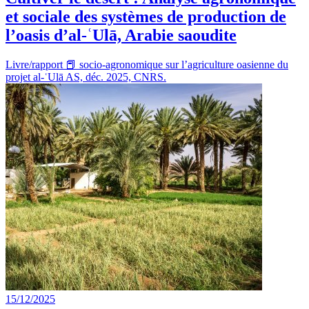
et sociale des systèmes de production de
l’oasis d’al-ʿUlā, Arabie saoudite
Livre/rapport 📕 socio-agronomique sur l’agriculture oasienne du
projet al-ʿUlā AS, déc. 2025, CNRS.
15/12/2025