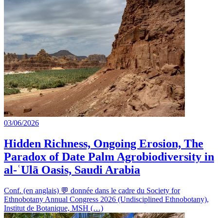
03/06/2026
Hidden Richness, Ongoing Erosion, The
Paradox of Date Palm Agrobiodiversity in
al-ʿUlā Oasis, Saudi Arabia
Conf. (en anglais) 💬 donnée dans le cadre du Society for
Ethnobotany Annual Congress 2026 (Undisciplined Ethnobotany),
Institut de Botanique, MSH (…)