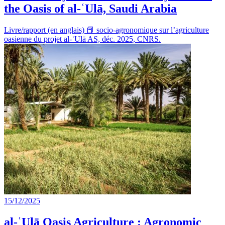
the Oasis of al-ʿUlā, Saudi Arabia
Livre/rapport (en anglais) 📕 socio-agronomique sur l’agriculture
oasienne du projet al-ʿUlā AS, déc. 2025, CNRS.
15/12/2025
al-ʿUlā Oasis Agriculture : Agronomic