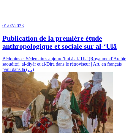
01/07/2023
Publication de la première étude
anthropologique et sociale sur al-‘Ulā
Bédouins et Sédentaires aujourd’hui à al-‘Ulâ (Royaume d’Arabie
saoudite), al-diyâr et al-Dîra dans le rétroviseur | Art. en français
paru dans la (…)