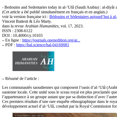
- Bedouins and Sedentaries today in al-‘Ulâ (Saudi Arabia) : al-diyâr 
(Cet article a été publié simultanément en français et en anglais.)
voir la version française ici :
Bédouins et Sédentaires aujourd’hui à al-
Vincent Battesti & Léo Marty.
dans la revue
Arabian Humanities
, vol. 17, 2023.
ISSN : 2308-6122
DOI : 10.4000/cy.10103
–
En ligne :
https://journals.openedition.org/ar...
–
PDF :
https://hal.science/hal-04169081
–
Résumé de l’article :
Les communautés saoudiennes qui composent l’oasis d’al-‘Ulâ (Arabie s
oasienne locale. Cette unité sous le sceau royal est plus proclamée que 
l’appartenance à un groupe autant que par sa distinction d’avec l’aut
Ces premiers résultats d’une rare enquête ethnographique dans le royau
développement actuel d’al-‘Ulâ, conduit par la Royal Commission for Al