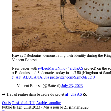
Ḥuwaytī Bedouins, demonstrating their identity during the King
Vincent Battesti
New paper with
@LeoMartyNino
(
#alUlaAS
project) on the so
« Bedouins and Sedentaries today in al-‘Ulâ (Kingdom of Saudi A
@AF_ALULA
#AlUla
pic.twitter.com/S2mc6E3DjJ
— Vincent Battesti (@Battesti)
July 23, 2023
➡︎ Travail réalisé dans le cadre du projet
al-ʿUlā AS
❎.
Oasis
Oasis d’al-‘Ulā
Arabie saoudite
Publié le
1er juillet 2023
-
Mis à jour le
21 janvier 2026