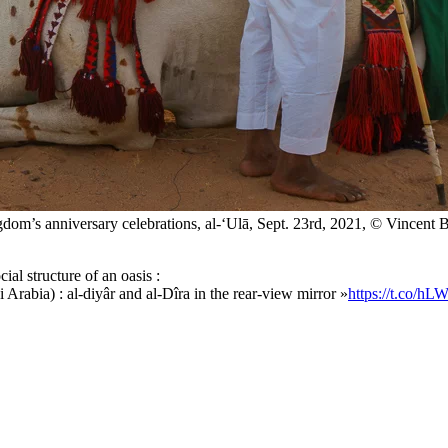
dom’s anniversary celebrations, al-‘Ulā, Sept. 23rd, 2021, © Vincent Ba
cial structure of an oasis :
rabia) : al-diyâr and al-Dîra in the rear-view mirror »
https://t.co/