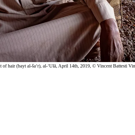
 of hair (bayt al-ša‘r), al-‘Ulā, April 14th, 2019, © Vincent Battesti
Vin