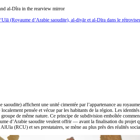
and al-Dîra in the rearview mirror
‘Ulā (Royaume d’Arabie saoudite), al-diyār et al-Dīra dans le rétrovise
aoudite) affichent une unité cimentée par l’appartenance au royaume, ex
localement pensée et vécue par les habitants de la région. Les identités 
re groupe de même nature. Ce principe de subdivision emboîtée commence 
me d’Arabie saoudite veulent offrir — avant la finalisation du projet q
Ula (RCU) et ses prestataires, se mène au plus près des réalités social