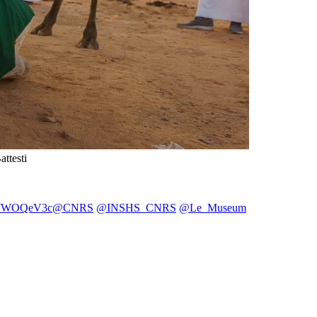
ttesti
hLWWOQeV3c
@CNRS
@INSHS_CNRS
@Le_Museum