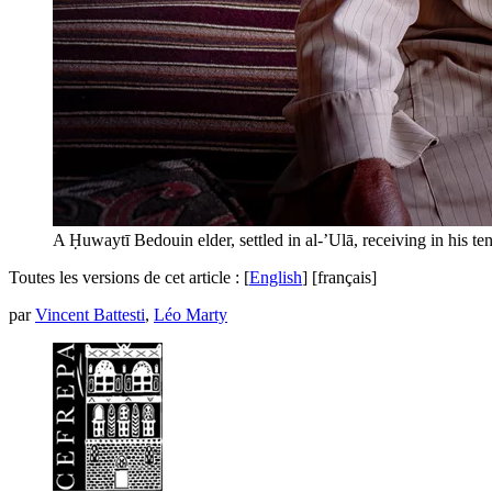
A Ḥuwaytī Bedouin elder, settled in al-’Ulā, receiving in his tent
Toutes les versions de cet article :
[
English
]
[français]
par
Vincent Battesti
,
Léo Marty