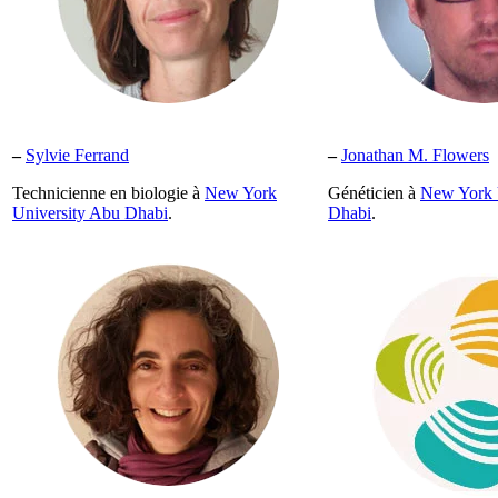
–
Sylvie Ferrand
–
Jonathan M. Flowers
Technicienne en biologie à
New York
Généticien à
New York 
University Abu Dhabi
.
Dhabi
.