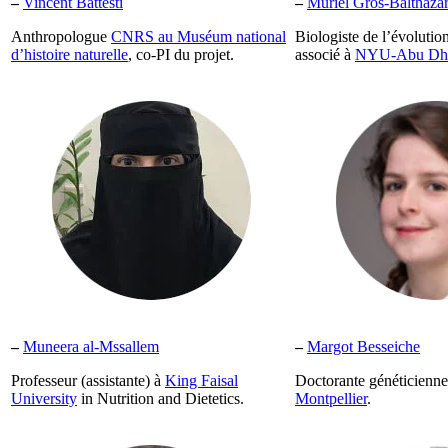
–
Vincent Battesti
–
Muriel Gros-Balthaza
Anthropologue
CNRS au Muséum national
Biologiste de l’évolutio
d’histoire naturelle
, co-PI du projet.
associé à
NYU-Abu Dh
–
Muneera al-Mssallem
–
Margot Besseiche
Professeur (assistante) à
King Faisal
Doctorante généticienne 
University
in Nutrition and Dietetics.
Montpellier
.