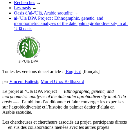
Recherches
→
Les oasis
→
Oasis d’al-‘Ulā, Arabie saoudite
→
al-ʿUlā DPA Project : Ethnographic, genetic, and
morphometric analyses of the date palm agrobiodiversity in al-
ʿUlā oasis
Toutes les versions de cet article :
[
English
]
[français]
par
Vincent Battesti
,
Muriel Gros-Balthazard
Le projet al-‘Ulā DPA Project —
Ethnographic, genetic, and
morphometric analyses of the date palm agrobiodiversity in al-‘Ulā
oasis
— a l’ambition d’additionner et faire converger les expertises
sur l’agrobiodiversité et l’histoire du palmier dattier d’alula en
Arabie saoudite.
Les chercheuses et chercheurs associés au projet, participants directs
— en sus des collaborations menées avec les autres projets