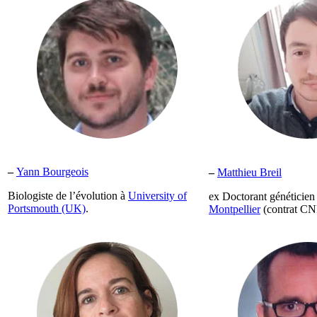
–
Yann Bourgeois
–
Matthieu Breil
Biologiste de l’évolution à
University of
ex Doctorant généticien 
Portsmouth (UK)
.
Montpellier
(contrat CN