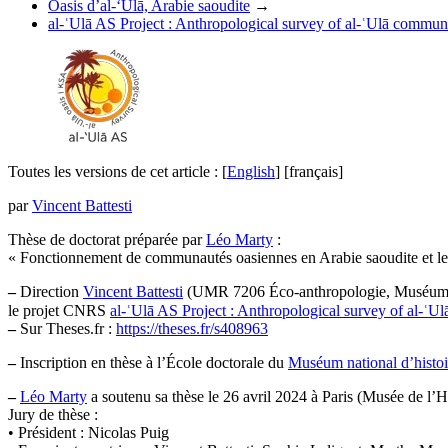
Oasis d’al-‘Ulā, Arabie saoudite
→
al-ʿUlā AS Project : Anthropological survey of al-ʿUlā communi
Toutes les versions de cet article :
[
English
]
[français]
par
Vincent Battesti
Thèse de doctorat préparée par
Léo Marty
:
« Fonctionnement de communautés oasiennes en Arabie saoudite et leur
–
Direction
Vincent Battesti
(UMR 7206 Éco-anthropologie, Muséum nat
le projet CNRS
al-ʿUlā AS Project : Anthropological survey of al-ʿU
–
Sur Theses.fr :
https://theses.fr/s408963
–
Inscription en thèse à l’École doctorale du
Muséum national d’histoir
–
Léo Marty
a soutenu sa thèse le 26 avril 2024 à Paris (Musée de l
Jury de thèse :
• Président : Nicolas Puig