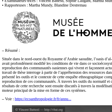
• Examinateurs·trices : Vincent Battesti, Sophie Laligant, Martha M
• Rapporteuses : Martha Mundy, Blandine Destremau
–
Résumé :
Située dans le nord-ouest du Royaume d’Arabie saoudite, l’oasis d’a
avait profondément modifié les conditions de vie dans ce socioécosy
reproduction des communautés oasiennes qui vivent et façonnent actuel
travail de thèse interroge à partir de l’appréhension des ressources 
présenté les outils et le contexte de cette enquête ethnographique compr
reproduction de ces communautés. À travers les outils du normatif et 
résultats de cette recherche sont ensuite discutés à travers la modélisa
moteur principal de la mise en forme de ces systèmes.
–
Voir :
https://ecoanthropologie.fr/fr/annu...