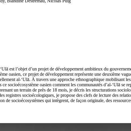
undy, Blandine Destremau, Nicolas Puig
l-‘Ulā est l’objet d’un projet de développement ambitieux du gouverne
stème oasien, ce projet de développement représente une deuxième vagu
lement al-‘Ulā. À travers une approche ethnographique mobilisant les o
dans ce socioécosystème oasien comment les communautés d’al-‘Ulā se rep
enant un terrain de près de 18 mois, je décris les structurations sociolog
des registres socioécologiques, je propose des clefs de lecture des rel
tion de socioécosystèmes qui intègrent, de façon originale, des ressources 