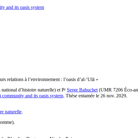
ty and its oasis system
s relations à l’environnement : l’oasis d’al-‘Ulā »
r
ional d’histoire naturelle) et P
Serge Bahuchet
(UMR 7206 Éco-anthr
lā community and its oasis system
. Thèse entamée le 26 nov. 2029.
e naturelle
.
’Homme).