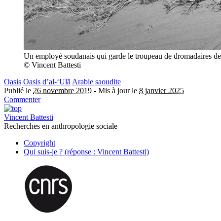
Un employé soudanais qui garde le troupeau de dromadaires de so
© Vincent Battesti
Oasis
Oasis d’al-‘Ulā
Arabie saoudite
Publié le
26 novembre 2019
-
Mis à jour le
8 janvier 2025
Commenter
Vincent Battesti
Recherches en anthropologie sociale
Copyright
Qui suis-je ? (réponse : Vincent Battesti)