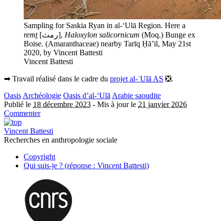
Sampling for Saskia Ryan in al-‘Ulā Region. Here a
remṯ
[رمث],
Haloxylon salicornicum
(Moq.) Bunge ex
Boise. (Amaranthaceae) nearby Tarīq Ḥā’il, May 21st
2020, by Vincent Battesti
Vincent Battesti
➡︎ Travail réalisé dans le cadre du
projet al-ʿUlā AS
❎.
Oasis
Archéologie
Oasis d’al-‘Ulā
Arabie saoudite
Publié le
18 décembre 2023
-
Mis à jour le
21 janvier 2026
Commenter
Vincent Battesti
Recherches en anthropologie sociale
Copyright
Qui suis-je ? (réponse : Vincent Battesti)