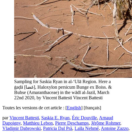
Sampling for Saskia Ryan in al-‘Ulā Region. Here a
ġaḍā [غضا], Haloxylon persicum Bunge ex Boiss. &
Buhse (Amaranthaceae) in the wādī al-Jazil, March
22nd 2020, by Vincent Battesti
Vincent Battesti
Toutes les versions de cet article :
[
English
]
[français]
par
Vincent Battesti
,
Saskia E. Ryan
,
Éric Douville
,
Arnaud
Dapoigny
,
Matthieu Lebon
,
Pierre Deschamps
,
Jérôme Rohmer
,
Vladimir Dabrowski
,
Patricia Dal Prà
,
Laïla Nehmé
,
Antoine Zazzo
,