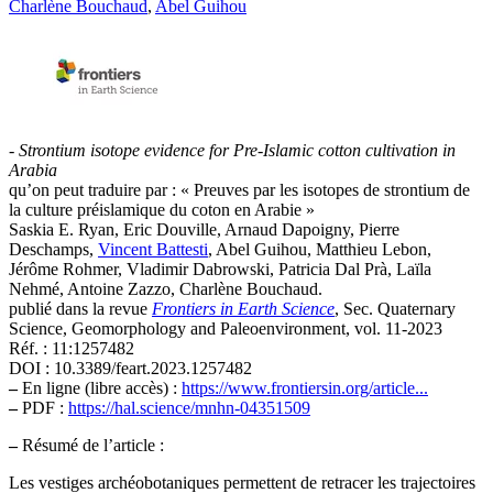
Charlène Bouchaud
,
Abel Guihou
-
Strontium isotope evidence for Pre-Islamic cotton cultivation in
Arabia
qu’on peut traduire par : « Preuves par les isotopes de strontium de
la culture préislamique du coton en Arabie »
Saskia E. Ryan, Eric Douville, Arnaud Dapoigny, Pierre
Deschamps,
Vincent Battesti
, Abel Guihou, Matthieu Lebon,
Jérôme Rohmer, Vladimir Dabrowski, Patricia Dal Prà, Laïla
Nehmé, Antoine Zazzo, Charlène Bouchaud.
publié dans la revue
Frontiers in Earth Science
, Sec. Quaternary
Science, Geomorphology and Paleoenvironment, vol. 11-2023
Réf. : 11:1257482
DOI : 10.3389/feart.2023.1257482
–
En ligne (libre accès) :
https://www.frontiersin.org/article...
–
PDF :
https://hal.science/mnhn-04351509
–
Résumé de l’article :
Les vestiges archéobotaniques permettent de retracer les trajectoires