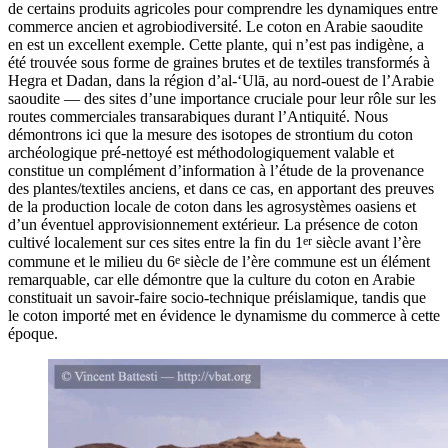
de certains produits agricoles pour comprendre les dynamiques entre
commerce ancien et agrobiodiversité. Le coton en Arabie saoudite
en est un excellent exemple. Cette plante, qui n’est pas indigène, a
été trouvée sous forme de graines brutes et de textiles transformés à
Hegra et Dadan, dans la région d’al-‘Ulā, au nord-ouest de l’Arabie
saoudite — des sites d’une importance cruciale pour leur rôle sur les
routes commerciales transarabiques durant l’Antiquité. Nous
démontrons ici que la mesure des isotopes de strontium du coton
archéologique pré-nettoyé est méthodologiquement valable et
constitue un complément d’information à l’étude de la provenance
des plantes/textiles anciens, et dans ce cas, en apportant des preuves
de la production locale de coton dans les agrosystèmes oasiens et
d’un éventuel approvisionnement extérieur. La présence de coton
er
cultivé localement sur ces sites entre la fin du 1
siècle avant l’ère
e
commune et le milieu du 6
siècle de l’ère commune est un élément
remarquable, car elle démontre que la culture du coton en Arabie
constituait un savoir-faire socio-technique préislamique, tandis que
le coton importé met en évidence le dynamisme du commerce à cette
époque.