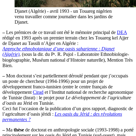
Djanet (Algérie) - avril 1993 - un Touareg nigérien
venu travailler comme journalier dans les jardins de
Djanet.
–
Les prémices de ce travail ont été le mémoire principal de
DEA
rédigé en 1993 après un premier terrain chez les Touareg kel Ajjer
de Djanet au Tassili n’Ajjer en Algérie :
Approche ethnobotanique d’une oasis saharienne : Djanet
r
(Algérie)
, (sous la dir. du P
. R. Pujol - Laboratoire Ethnobiologie-
biogéographie, Muséum national d’Histoire naturelle), Mention Très
Bien.
–
Mon doctorat s’est partiellement déroulé pendant que j’occupais
un poste de chercheur (1994-1996) pour un projet de
développement franco-tunisien (entre le centre français de
développement
Cirad
et l’Institut national de recherche agronomique
de Tunisie (Inrat) : le projet pour
Le développement de l’agriculture
d’oasis
au Jérid en Tunisie.
Ceci fut l’occasion de la publication d’un gros rapport, diagnostic de
l’agriculture d’oasis jéridi :
Les oasis du Jérid : des révolutions
permanentes ?
–
Ma
thèse
de doctorat en anthropologie sociale (1993-1998) a porté
principalement sur les oasis du Jérid en Tunisie (sud-ouest), mais