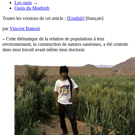
Les oasis
→
Oasis du Maghreb
Toutes les versions de cet article :
[
English
]
[français]
par
Vincent Battesti
–
Cette thématique de la relation de populations à leur
environnement, la construction de nature
s
oasiennes, a été centrale
dans mon travail avant même mon doctorat.