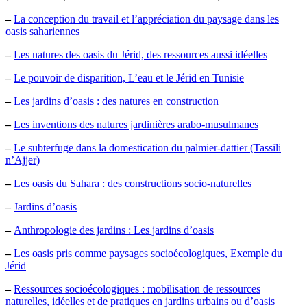
–
La conception du travail et l’appréciation du paysage dans les
oasis sahariennes
–
Les natures des oasis du Jérid, des ressources aussi idéelles
–
Le pouvoir de disparition, L’eau et le Jérid en Tunisie
–
Les jardins d’oasis : des natures en construction
–
Les inventions des natures jardinières arabo-musulmanes
–
Le subterfuge dans la domestication du palmier-dattier (Tassili
n’Ajjer)
–
Les oasis du Sahara : des constructions socio-naturelles
–
Jardins d’oasis
–
Anthropologie des jardins : Les jardins d’oasis
–
Les oasis pris comme paysages socioécologiques, Exemple du
Jérid
–
Ressources socioécologiques : mobilisation de ressources
naturelles, idéelles et de pratiques en jardins urbains ou d’oasis