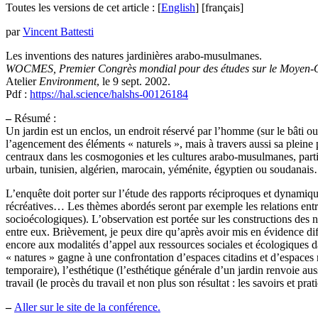
Toutes les versions de cet article :
[
English
]
[français]
par
Vincent Battesti
Les inventions des natures jardinières arabo-musulmanes.
WOCMES, Premier Congrès mondial pour des études sur le Moyen-Or
Atelier
Environment
, le 9 sept. 2002.
Pdf :
https://hal.science/halshs-00126184
–
Résumé :
Un jardin est un enclos, un endroit réservé par l’homme (sur le bâti o
l’agencement des éléments « naturels », mais à travers aussi sa pleine 
centraux dans les cosmogonies et les cultures arabo-musulmanes, parti
urbain, tunisien, algérien, marocain, yéménite, égyptien ou soudanai
L’enquête doit porter sur l’étude des rapports réciproques et dynamiques
récréatives… Les thèmes abordés seront par exemple les relations entre
socioécologiques). L’observation est portée sur les constructions des na
entre eux. Brièvement, je peux dire qu’après avoir mis en évidence dif
encore aux modalités d’appel aux ressources sociales et écologiques d
« natures » gagne à une confrontation d’espaces citadins et d’espaces r
temporaire), l’esthétique (l’esthétique générale d’un jardin renvoie auss
travail (le procès du travail et non plus son résultat : les savoirs et 
–
Aller sur le site de la conférence.