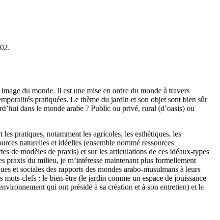
002.
ne image du monde. Il est une mise en ordre du monde à travers
emporalités pratiquées. Le thème du jardin et son objet sont bien sûr
d’hui dans le monde arabe ? Public ou privé, rural (d’oasis) ou
 les pratiques, notamment les agricoles, les esthétiques, les
ssources naturelles et idéelles (ensemble nommé ressources
rtes de modèles de praxis) et sur les articulations de ces idéaux-types
es praxis du milieu, je m’intéresse maintenant plus formellement
iques et sociales des rapports des mondes arabo-musulmans à leurs
is mots-clefs : le bien-être (le jardin comme un espace de jouissance
’environnement qui ont présidé à sa création et à son entretien) et le