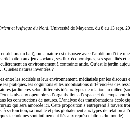
ient et l’Afrique du Nord
, Université de Mayence, du 8 au 13 sept. 2
u en-dehors du bâti), où la nature est disposée avec l’ambition d’être u
participation aux jeux sociaux, ses flux économiques, ses spatialités et t
culièrement en environnement à contrainte aride. Qu’est le jardin aujour
s… Quelles natures inventées ?
 entre les sociétés et leur environnement, médiatisés par les discours et
 les pratiques, les cognitions et les mobilisations différenciées des re
tures jardinières selon différents idéaux-types de relation au milieu (so
férents niveaux opératoires d’organisations d’espace et de temps pour l
ans les constructions de natures. L’analyse des transformations écolog
uraux qui sera amorcée ici. Cette proposition s’entreprend à travers tro
i à sa fonction, sa finalité et plus globalement aux types de relation à l
pratiques techniques sont intimement liés aux représentations du monde).