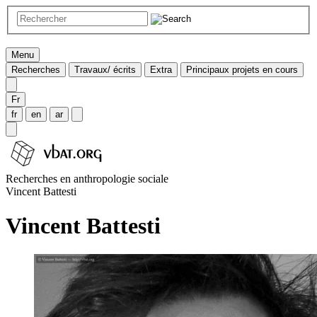
Menu
Recherches
Travaux/ écrits
Extra
Principaux projets en cours
Fr
fr
en
ar
Recherches en anthropologie sociale
Vincent Battesti
Vincent Battesti