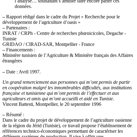
l’analyse… souhaitant s’amuser faire encore parler ces
données.
–
Rapport rédigé dans le cadre du Projet « Recherche pour le
développement de l’agriculture d’oasis »
–
Partenaires :
INRAT / CRPh - Centre de recherches phœnicicoles, Degache -
Tunisie
GRIDAO / CIRAD-SAR, Montpellier - France
–
Financements :
Ministère tunisien de l’Agriculture & Ministère français des Affaires
étrangères
–
Date : Avril 1997.
Un grand remerciement aux personnes qui m’ont permis de partir
en coopération malgré les innombrables difficultés, aux institutions
française et tunisienne qui m’ont permis de l’effectuer et aux
agriculteurs et amis qui m’ont accueilli et aidé en Tunisie.
Vincent Battesti, Montpellier, le 20 septembre 1996
–
Résumé :
Dans le cadre du projet de développement de l’agriculture oasienne
de la région du Jérid (Tunisie), ce travail propose l’établissement de
références technico-économiques permettant de caractériser les
différents systèmes de production. Il vise à offrir une