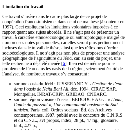
Limitation du travail
Ce travail s’insère dans le cadre plus large de ce projet de
coopération franco-tunisien et dans celui de ma thèse (à soutenir en
1997). Ceci expliquera les limitations volontaires imposées à ce
rapport quant aux sujets abordés. Il ne s’agit pas de présenter un
travail à caractère ethnosociologique ou anthropologique malgré de
nombreuses notes personnelles, car elles seront plus pertinemment
incluses dans le travail de thèse, ainsi que les réflexions d’ordre
socioécologiques. Il ne s’agit pas non plus de proposer une analyse
géographique de l’agriculture du Jérid, car, au sein du projet, une
telle recherche a déjà été menée
[
6
]
. Il en est de même pour le
problème de l’eau dans les oasis de la région, sciemment écarté de
l’analyse, de nombreux travaux s’y consacrant :
sur une oasis du Jérid : JUSSERAND Y. -
Gestion de l’eau
dans l’oasis de Nefta Beni Ali
, déc. 1994, CIRAD/SAR,
Montpellier, INRAT/CRPh, GRIDAO, CNEARC,
sur une région voisine d’oasis : BEDOUCHA G. -
« L’eau,
l’amie du puissant », Une communauté oasienne du Sud
tunisien
, Paris, coll. Ordres sociaux, Éd. des Archives
contemporaines, 1987, publié avec le concours du C.N.R.S.
et du C.N.L., avt-propos, index, 28 pl., 47 fig., glossaire,
bibl., 427 p.,