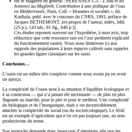
sur le Maghreb en général : PÉRENNES J.-J. -
L’eau et les
hommes au Maghreb, Contribution à une politique de l’eau
en Méditerranée
, Paris, Coll. « Hommes et sociétés », éd.
Karthala, publ. avec le concours du CNRS, 1993, préface de
Jacques BETHEMONT, avt-propos de l’auteur, index, bibl.
(25 p.), 143 tab., 81 fig., 646 p.]].
Ces études reposent souvent sur l’hypothèse, à mon avis, trop
réductrice que cette ressource rare est l’axe pertinent explicatif
du fonctionnement oasien. Nous nous limiterons ici aux
rapports des populations à leurs espaces cultivés sans rappeler
les grandes lignes classiques sur les oasis.
Conclusion…
L’oasis est un milieu très complexe comme nous avons pu en avoir
un aperçu.
La complexité de l’oasis tient à sa situation d’équilibre écologique et
à sa connexion — qui n’a jamais été inexistante — de plus en plus
flagrante au marché, pour le pire et pour le meilleur. Une complexité
du biologique et de l’inorganique, mais y est inextricablement
attachée la complexité du social (ou du socioécologique). Le Jérid
est un exemple d’agriculture qui n’en est pas toujours une, au sens
productiviste du terme.
Son approche demande donc beaucoup d’attentions afin que les