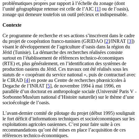
problématiques propres par rapport à l’échelle du zonage (dont
l’unité géographique retenue est celle de l’AIC
[
1
]
ou de l’oasis),
zonage qui demeure toutefois un outil précieux et indispensable.
Contexte
Ce programme de recherche et ses actions s’inscrivent dans le cadre
du projet de coopération franco-tunisien (GRIDAO
[
2
]
/INRAT
[
3
]
)
visant le développement de l’agriculture d’oasis dans la région du
Jérid (Tunisie). La démarche des recherches réalisées consiste
surtout en l’établissement de références technico-économiques
(RTE) et, plus généralement, en l’identification des systèmes de
production oasiens du Jérid. Ces travaux ont été réalisés sous les
statuts de « coopérant du service national », puis de contractuel avec
le CIRAD
[
4
]
en poste au Centre de recherches phœnicicoles à
Degache de l’INRAT
[
5
]
, de novembre 1994 à mai 1996, en
parallèle d’un doctorat en anthropologie sociale (Université Paris V -
Sorbonne/Muséum national d’Histoire naturelle) sur le thème d’une
socioécologie de l’oasis.
L’avant-dernier comité de pilotage du projet (début 1995) soulignait
le fort déficit d’informations techniques et socioéconomiques sur les
exploitations agricoles oasiennes. C’est pour faire suite à ces
recommandations qu’ont été mises en place l’acquisition de ces
références technico-économiques.