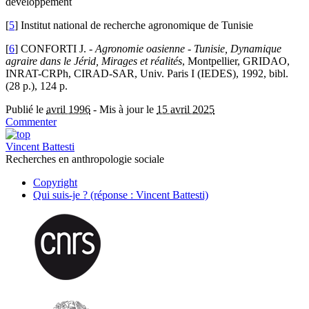
développement
[
5
]
Institut national de recherche agronomique de Tunisie
[
6
]
CONFORTI J. -
Agronomie oasienne - Tunisie, Dynamique
agraire dans le Jérid, Mirages et réalités
, Montpellier, GRIDAO,
INRAT-CRPh, CIRAD-SAR, Univ. Paris I (IEDES), 1992, bibl.
(28 p.), 124 p.
Publié le
avril 1996
-
Mis à jour le
15 avril 2025
Commenter
Vincent Battesti
Recherches en anthropologie sociale
Copyright
Qui suis-je ? (réponse : Vincent Battesti)