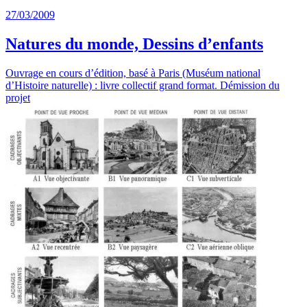
27/03/2009
Natures du monde, Dessins d’enfants
Ouvrage en cours d’édition, basé à Paris (Muséum national
d’Histoire naturelle) : livre collectif grand format. Démission du
projet