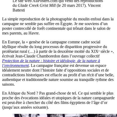
Le site web AllPosters.com qui vend des reproductions
du
Glade Creek Grist Mill
(le 20 mars 2017).
Vincent
Battesti
La simple reproduction de la photographie du moulin enfoui dans la
campagne ne semble pas suffire en Égypte. Je me souviens d’un
poster contrecollé de forêt continentale qui trônait dans le salon de
mes parents, au Havre.
En Europe, la « genèse de la campagne comme cadre social
idyllique résulte du long processus de disparition progressive du
prolétariat rural (…) à partir de la deuxième moitié du XIXᵉ siècle »,
écrivait Jean-Claude Chamboredon dans l’ouvrage collectif
Protection de la nature : histoire et idéologie, de la nature à
l’environnement
. La campagne française est devenue un espace
idéalement neutre dont l’histoire faite d’oppositions sociales et de
contradictions historiques est effacée au profit d’un récit d’une belle,
authentique et traditionnelle nature soumise au tranquille rythme des
saisons.
En Afrique du Nord ? Pas grand-chose de tel. Ce qui semble le plus
proche des évocations idéales et utopiques de la nature campagnarde
est peut-être à chercher du côté des films égyptiens de l’âge d’or
(jusqu’aux années soixante).