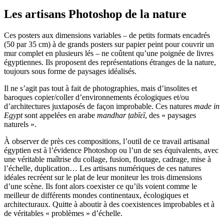
Les artisans Photoshop de la nature
Ces posters aux dimensions variables – de petits formats encadrés
(50 par 35 cm) à de grands posters sur papier peint pour couvrir un
mur complet en plusieurs lés – ne coûtent qu’une poignée de livres
égyptiennes. Ils proposent des représentations étranges de la nature,
toujours sous forme de paysages idéalisés.
Il ne s’agit pas tout à fait de photographies, mais d’insolites et
baroques copier/coller d’environnements écologiques et/ou
d’architectures juxtaposés de façon improbable. Ces natures
made in
Egypt
sont appelées en arabe
mandhar ṭabīɛī
, des « paysages
naturels ».
À observer de près ces compositions, l’outil de ce travail artisanal
égyptien est à l’évidence Photoshop ou l’un de ses équivalents, avec
une véritable maîtrise du collage, fusion, floutage, cadrage, mise à
l’échelle, duplication… Les artisans numériques de ces natures
idéales recréent sur le plat de leur moniteur les trois dimensions
d’une scène. Ils font alors coexister ce qu’ils voient comme le
meilleur de différents mondes continentaux, écologiques et
architecturaux. Quitte à aboutir à des coexistences improbables et à
de véritables « problèmes » d’échelle.