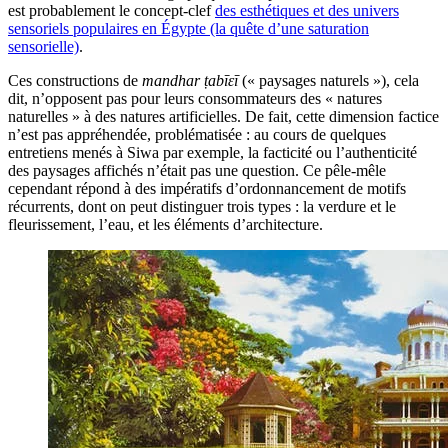
est probablement le concept-clef
des esthétiques et des univers
sensoriels populaires en Égypte (la quête d’une saturation
sensorielle)
.
Ces constructions de
mandhar ṭabīɛī
(« paysages naturels »), cela
dit, n’opposent pas pour leurs consommateurs des « natures
naturelles » à des natures artificielles. De fait, cette dimension factice
n’est pas appréhendée, problématisée : au cours de quelques
entretiens menés à Siwa par exemple, la facticité ou l’authenticité
des paysages affichés n’était pas une question. Ce pêle-mêle
cependant répond à des impératifs d’ordonnancement de motifs
récurrents, dont on peut distinguer trois types : la verdure et le
fleurissement, l’eau, et les éléments d’architecture.