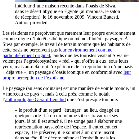
Intérieur d’une maison récente dans l’oasis de Siwa,
dans le désert libyque en Égypte (al-marbūɛa, le salon
de réception), le 16 novembre 2009.
Vincent Battesti
,
Author provided
Les résidents ne perçoivent que rarement leur propre environnement
comme digne d’intérêt esthétique ou même d’intérêt paysager. À
Siwa par exemple, le travail de terrain montre que les habitants de
cette oasis ne perçoivent pas
leur environnement comme
particulièrement original
, tandis que les touristes visitant Siwa ne
voient pas l’agroécosystème « réel » qui s’offre à eux, sous leurs
yeux, mais au-delà font l’expérience de la reproduction d’une oasis
« déjà vue », un paysage d’oasis iconique en conformité avec
leur
propre perception de l’exotisme
.
Le paysage (au sens ordinaire) est une manière de voir le monde, un
« morceau de pays », mais à cela près, comme le notait
l’
anthropologue Gérard Lenclud
que c’est presque toujours
« le produit d’un regard “étranger” au lieu, dégagé en
quelque sorte. Là où un homme vit ses travaux et ses
jours, là où il est attaché, il ne songe pas à élaborer une
représentation paysagère de l’espace. Il entretient cet
espace, il le préserve, il le soumet à un ordre inscrit
dans sa tête, il le décore même et l’embellit mais les