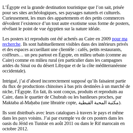
L’Égypte est la grande destination touristique que l’on sait, prisée
pour ses sites archéologiques, ses paysages naturels et culturels.
Curieusement, les murs des appartements et des petits commerces
dévoilent l’existence d’un tout autre exotisme sous forme de posters,
révélant le point de vue égyptien sur la nature idéale.
Les posters ici reproduits ont été achetés au Caire en 2009
pour ma
recherche
. Ils sont habituellement visibles dans des intérieurs privés
et des espaces accueillant une clientèle : cafés, petits restaurants,
coiffeurs… un peu partout en Égypte, en milieu urbain (comme au
Caire) comme en milieu rural (en particulier dans les campagnes
arides du Sinaï ou du désert Libyque et de la côte méditerranéenne
occidentale).
Intrigué, j’ai d’abord incorrectement supposé qu’ils faisaient partie
du flux de productions chinoises à bas prix destinées à un marché de
niche, l’Égypte. En fait, ils sont conçus, produits et reproduits au
Caire, dans le quartier de Chubrah ou les banlieues proches, par
Maktaba al-Maḥaba (une librairie copte, مكتبة المحبة القبطية).
Ils sont distribués avec leurs catalogues à travers le pays et même
dans les pays voisins. J’ai par exemple vu de ces posters dans les
oasis du Jérid en Tunisie en août 2011 ou dans le Rif marocain en
octobre 2012.