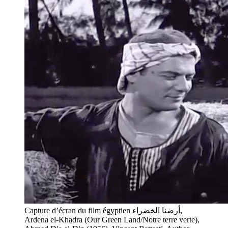
Capture d’écran du film égyptien أرضنا الخضراء,
Ardena el-Khadra (Our Green Land/Notre terre verte),