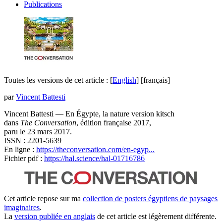
Publications
Toutes les versions de cet article :
[
English
]
[français]
par
Vincent Battesti
Vincent Battesti — En Égypte, la nature version kitsch
dans
The Conversation
, édition française 2017,
paru le 23 mars 2017.
ISSN : 2201-5639
En ligne
:
https://theconversation.com/en-egyp...
Fichier pdf :
https://hal.science/hal-01716786
Cet article repose sur ma
collection de posters égyptiens de paysages
imaginaires
.
La
version publiée en anglais
de cet article est légèrement différente.