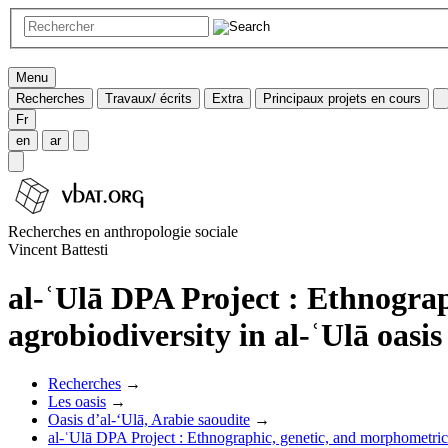
Menu
Recherches
Travaux/ écrits
Extra
Principaux projets en cours
Fr
en
ar
Recherches en anthropologie sociale
Vincent Battesti
al-ʿUlā DPA Project : Ethnograp
agrobiodiversity in al-ʿUlā oasis
Recherches
→
Les oasis
→
Oasis d’al-‘Ulā, Arabie saoudite
→
al-ʿUlā DPA Project : Ethnographic, genetic, and morphometric a