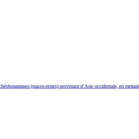
archéobotaniques (macro-restes) provenant d’Asie occidentale, en mettan