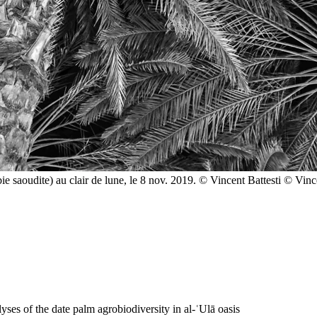
bie saoudite) au clair de lune, le 8 nov. 2019. © Vincent Battesti
© Vince
ses of the date palm agrobiodiversity in al-ʿUlā oasis