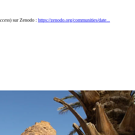
ccess
) sur Zenodo :
https://zenodo.org/communities/date...