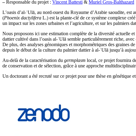
–
Responsable du projet :
Vincent Battesti
&
Muriel Gros-Balthazard
L’oasis d’al-ʿUlā, au nord-ouest du Royaume d’Arabie saoudite, est au
(
Phoenix dactylifera
L.) est la plante-clé de ce système complexe créé
un impact sur les zones urbaines et l’agriculture, et sur les palmiers da
Nous proposons ici une estimation complète de la diversité actuelle et 
dattier cultivé dans l’oasis al-ʿUlā semble particulièrement riche, ave
De plus, des analyses génomiques et morphométriques des graines de pa
depuis le début de la culture du palmier dattier à al-ʿUlā jusqu’à aujo
Au-delà de la caractérisation du
germplasm
local, ce projet fournira 
de conservation et de sélection, grâce à une approche multidisciplinai
Un doctorant a été recruté sur ce projet pour une thèse en génétique e