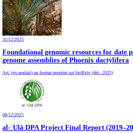
31/12/2025
Foundational genomic resources for date p
genome assemblies of Phoenix dactylifera
Art. (en anglais) au format preprint sur bioRxiv (déc. 2025)
08/12/2025
al-ʿUlā DPA Project Final Report (2019–20