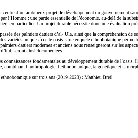
 centre d’un ambitieux projet de développement du gouvernement saoudie
 par l’Homme : une partie essentielle de l’économie, au-delà de la subs
ttiers en particulier. Un projet durable nécessite donc une évaluation pré
passée des palmiers dattiers d’al-ʿUlā, ainsi que la compréhension de se
c des variétés uniques à cette oasis. Une enquête ethnobotanique permett
lmiers-dattiers modernes et anciens nous renseigneront sur les aspects 
urd’hui, seront ainsi documentées.
des connaissances fondamentales au développement durable de l’oasis. I
re, combinant l’anthropologie, l’ethnobotanique, la génétique et la morp
t ethnobotanique sur trois ans (2019-2023) : Matthieu Breil.