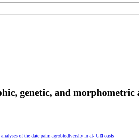
hic, genetic, and morphometric a
nalyses of the date palm agrobiodiversity in al-ʿUlā oasis