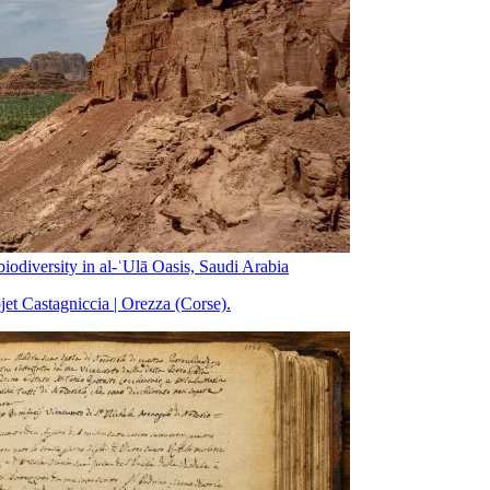
diversity in al-ʿUlā Oasis, Saudi Arabia
jet Castagniccia | Orezza (Corse).