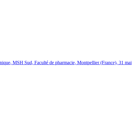
anique, MSH Sud, Faculté de pharmacie, Montpellier (France), 31 mai