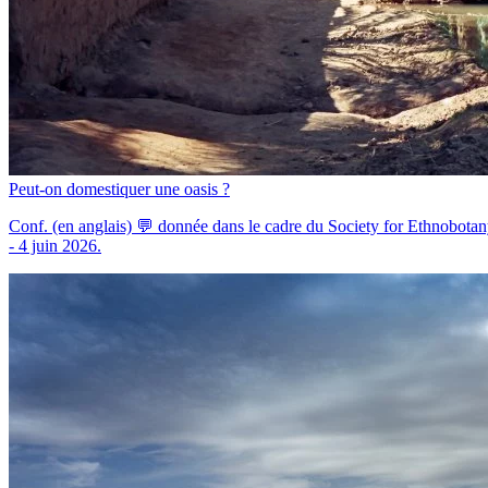
Peut-on domestiquer une oasis ?
Conf. (en anglais) 💬 donnée dans le cadre du Society for Ethnobota
- 4 juin 2026.