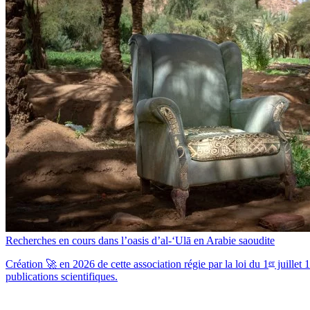
Recherches en cours dans l’oasis d’al-‘Ulā en Arabie saoudite
er
Création 🚀 en 2026 de cette association régie par la loi du 1
juillet 
publications scientifiques.