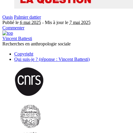
Oasis
Palmier dattier
Publié le
6 mai 2025
-
Mis à jour le
7 mai 2025
Commenter
Vincent Battesti
Recherches en anthropologie sociale
Copyright
Qui suis-je ? (réponse : Vincent Battesti)