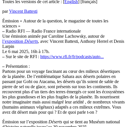
Toutes les versions de cet article :
[
English
]
[français]
par
Vincent Battesti
Émission « Autour de la question, le magazine de toutes les
sciences »
–
Radio RFI — Radio France internationale
Une émission animée par Caroline Lachowsky, autour de
l’exposition
Déserts
, avec Vincent Battesti, Anthony Herrel et Denis
Larpin
Le 6 mai 2025, 16h à 17h.
–
Sur le site de RFI :
https://www.rfi.fr/fr/podcasts/auto...
–
Présentation :
Partons pour un voyage fascinant au cœur des milieux désertiques
de la planète. De l’emblématique Sahara aux déserts polaires en
passant par Gobi ou Atacama, les déserts qu’ils soient de sable de
pierre de sel ou de glace, sont présents sur tous les continents. Ils
recouvrent plus d’un tiers des terres émergés ce sont les écosystèmes
les plus grandioses et les plus fragiles de la planète. Ils nourrissent
notre imaginaire mais aussi malgré leur aridité , de nombreux vivants
(humains animaux végétaux) adaptés a ces milieux extrêmes. Vous
avez dit désert mais pour qui ? Et de quoi parle t-on ?
Émission sur l’exposition
Déserts
qui se tient au Muséum national
d’histoire naturelle jusqu’au 30 novembre 2025.