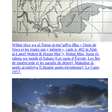
Wâhat sîwa wa al-Turuq al-mu"adîya ilîha
« Oasis de
Siwa et les routes qui y mènent », carte p. 402 in Abd-
al-Lateef Waked & Hasan Mar’y, Wahat Misr, Juzur el-
rahma wa jannât el-Sahara [Les oasis d’Égypte, Les îles
de miséricorde et les paradis du désert], Maktabat al-
anglo al-miSriya [Librairie anglo-égyptienne], Le Caire,
1957.