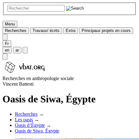
Menu
Recherches
Travaux/ écrits
Extra
Principaux projets en cours
Fr
en
ar
Recherches en anthropologie sociale
Vincent Battesti
Oasis de Siwa, Égypte
Recherches
→
Les oasis
→
Oasis d’Égypte
→
Oasis de Siwa, Égypte