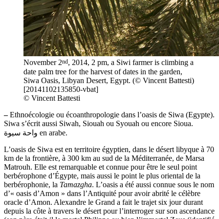
nd
November 2
, 2014, 2 pm, a Siwi farmer is climbing a
date palm tree for the harvest of dates in the garden,
Siwa Oasis, Libyan Desert, Egypt. (© Vincent Battesti)
[20141102135850-vbat]
© Vincent Battesti
–
Ethnoécologie ou écoanthropologie dans l’oasis de Siwa (Egypte).
Siwa s’écrit aussi Siwah, Siouah ou Syouah ou encore Sioua.
واحة سيوة en arabe.
L’oasis de Siwa est en territoire égyptien, dans le désert libyque à 70
km de la frontière, à 300 km au sud de la Méditerranée, de Marsa
Matrouh. Elle est remarquable et connue pour être le seul point
berbérophone d’Égypte, mais aussi le point le plus oriental de la
berbérophonie, la
Tamazgha
. L’oasis a été aussi connue sous le nom
d’« oasis d’Amon » dans l’Antiquité pour avoir abrité le célèbre
oracle d’Amon. Alexandre le Grand a fait le trajet six jour durant
depuis la côte à travers le désert pour l’interroger sur son ascendance