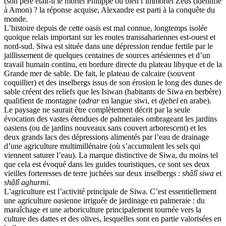
(son père était-il le mortel Philippe ou bien l’immortel Zeus (identifié
à Amon) ? la réponse acquise, Alexandre est parti à la conquête du
monde.
L’histoire depuis de cette oasis est mal connue, longtemps isolée
quoique relais important sur les routes transsahariennes est-ouest et
nord-sud. Siwa est située dans une dépression rendue fertile par le
jaillissement de quelques centaines de sources artésiennes et d’un
travail humain continu, en bordure directe du plateau libyque et de la
Grande mer de sable. De fait, le plateau de calcaire (souvent
coquillier) et des inselbergs issus de son érosion le long des dunes de
sable créent des reliefs que les Isiwan (habitants de Siwa en berbère)
qualifient de montagne (
adrar
en langue siwi, et
djebel
en arabe).
Le paysage ne saurait être complètement décrit par la seule
évocation des vastes étendues de palmeraies ombrageant les jardins
oasiens (ou de jardins nouveaux sans couvert arborescent) et les
deux grands lacs des dépressions alimentés par l’eau de drainage
d’une agriculture multimillénaire (où s’accumulent les sels qui
viennent saturer l’eau). La marque distinctive de Siwa, du moins tel
que cela est évoqué dans les guides touristiques, ce sont ses deux
vieilles forteresses de terre juchées sur deux inselbergs :
shâlî siwa
et
shâlî aghurmi
.
L’agriculture est l’activité principale de Siwa. C’est essentiellement
une agriculture oasienne irriguée de jardinage en palmeraie : du
maraîchage et une arboriculture principalement tournée vers la
culture des dattes et des olives, lesquelles sont en partie valorisées en