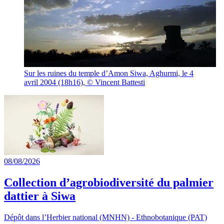
Sur les ruines du temple d’Amon
Siwa, Aghurmi, le 4
avril 2004 (18h16), © Vincent Battesti
08/08/2026
Collection d’agrobiodiversité du palmier
dattier à Siwa
Dépôt dans l’Herbier national (MNHN) - Ethnobotanique (PAT)