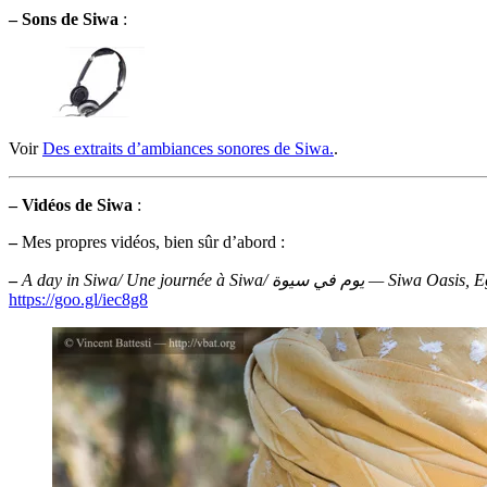
–
Sons de Siwa
:
Voir
Des extraits d’ambiances sonores de Siwa.
.
–
Vidéos de Siwa
:
–
Mes propres vidéos, bien sûr d’abord :
–
A day in Siwa/ Une journée à Siwa/ يوم في سيوة — Siwa 
https://goo.gl/iec8g8