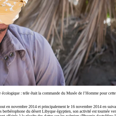
 écologique : telle était la commande du Musée de l’Homme pour cette pet
urtout en novembre 2014 et principalement le 16 novembre 2014 en suiv
rbérophone du désert Libyque égyptien, son activité est tournée vers l’
nt affairés à la récolte des dattes sur les palmiers (Phoenix dactylifera L