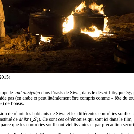
 2015)
 appelle
‘aīd al-siyaḥa
dans l’oasis de Siwa, dans le désert Libyque égypti
aide pas (en arabe et peut littéralement être compris comme « fête du t
») de l’oasis.
sion de réunir les habitants de Siwa et les différentes confréries soufies
, constitué de
dhikr
(ذِكْر). Ce sont ces cérémonies qui sont ici dans le film, images et sons enregistrés les 25, 26 et 27 octobre 2015. Cette fête,
arce que les confréries soufi sont vieillissantes et par précaution sécurit