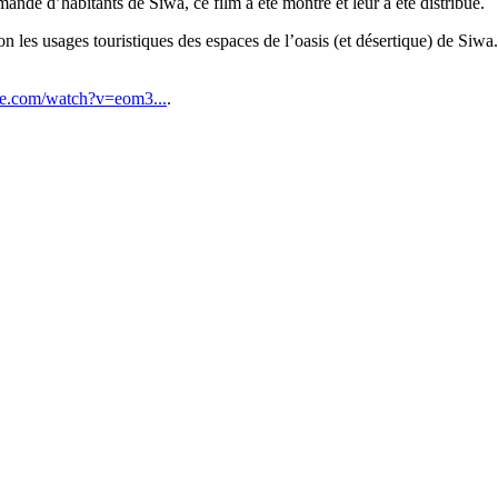
ande d’habitants de Siwa, ce film a été montré et leur a été distribué.
çon les usages touristiques des espaces de l’oasis (et désertique) de Siwa
be.com/watch?v=eom3...
.