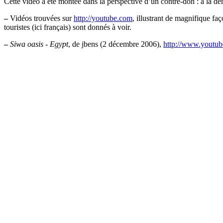
Cette vidéo a été montée dans la perspective d’un contre-don : à la dem
–
Vidéos trouvées sur
http://youtube.com
, illustrant de magnifique fa
touristes (ici français) sont donnés à voir.
–
Siwa oasis - Egypt
, de jbens (2 décembre 2006),
http://www.youtu