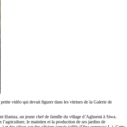
ite vidéo qui devait figurer dans les vitrines de la Galerie de
ant Ḥamza, un jeune chef de famille du village d’Aghurmi à Siwa.
agriculture, le maintien et la production de ses jardins de
.) et des olives sur des oliviers jamais taillés (Olea europaea L.). Cette