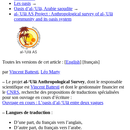
Les oasis
→
Oasis d’al-‘Ulā, Arabie saoudite
→
al-ʿUlā AS Project : Anthropological survey of al-ʿUlā
community and its oasis system
Toutes les versions de cet article :
[
English
]
[français]
par
Vincent Battesti
,
Léo Marty
–
Le projet
al-‘Ulā Anthropological Survey
, dont le responsable
scientifique est
Vincent Battesti
et dont le gestionnaire financier est
le
CNRS
, recherche des propositions de traductions spécialisées
pour son ouvrage en cours d’écriture :
Ouvrage en cours : L’oasis d’al-‘Ulā entre deux vagues
–
Langues de traduction
:
D’une part, du français vers l’anglais,
D’autre part, du français vers l’arabe.