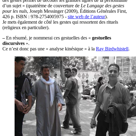
des gestes permet de décoder les grandes lignes de la personnalité
d’un sujet » (quatrième de couverture de
Le Langage des gestes
pour les nuls
, Joseph Messinger (2009), Éditions Générales First,
426 p. ISBN : 978-2754005975 -
site web de l’auteur
).
Je mets également de côté les gestes qui ressortent des rituels
(religieux en particulier).
–
En résumé, je nommerai ces gestuelles des «
gestuelles
discursives
».
Ce n’est donc pas une « analyse kinésique » à la
Ray Birdwhistell
.