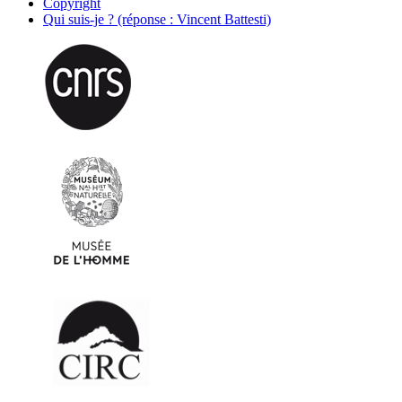
Copyright
Qui suis-je ? (réponse : Vincent Battesti)