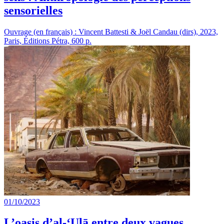
sensorielles
Ouvrage (en français) : Vincent Battesti & Joël Candau (dirs), 2023,
Paris, Éditions Pétra, 600 p.
01/10/2023
L’oasis d’al-‘Ulā entre deux vagues