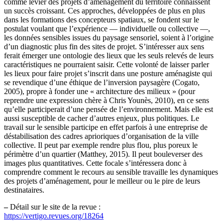
comme levier des projets d’aménagement du territoire connaissent
un succès croissant. Ces approches, développées de plus en plus
dans les formations des concepteurs spatiaux, se fondent sur le
postulat voulant que l’expérience — individuelle ou collective —,
les données sensibles issues du paysage sensoriel, soient à l’origine
d’un diagnostic plus fin des sites de projet. S’intéresser aux sens
ferait émerger une ontologie des lieux que les seuls relevés de leurs
caractéristiques ne pourraient saisir. Cette volonté de laisser parler
les lieux pour faire projet s’inscrit dans une posture aménagiste qui
se revendique d’une éthique de l’inversion paysagère (Cogato,
2005), propre à fonder une « architecture des milieux » (pour
reprendre une expression chère à Chris Younès, 2010), en ce sens
qu’elle participerait d’une pensée de l’environnement. Mais elle est
aussi susceptible de cacher d’autres enjeux, plus politiques. Le
travail sur le sensible participe en effet parfois à une entreprise de
déstabilisation des cadres aprioriques d’organisation de la ville
collective. Il peut par exemple rendre plus flou, plus poreux le
périmètre d’un quartier (Matthey, 2015). Il peut bouleverser des
images plus quantitatives. Cette focale s’intéressera donc à
comprendre comment le recours au sensible travaille les dynamiques
des projets d’aménagement, pour le meilleur ou le pire de leurs
destinataires.
–
Détail sur le site de la revue :
https://vertigo.revues.org/18264