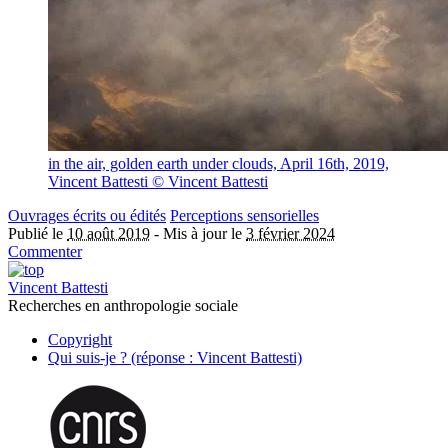
in the air, golden earth under clouds, April 16th, 2019,
Vincent Battesti
© Vincent Battesti
Ouvrages écrits ou édités
Perceptions sensorielles
Publié le
10 août 2019
-
Mis à jour le
3 février 2024
Commenter
Vincent Battesti
Recherches en anthropologie sociale
Copyright
Qui suis-je ? (réponse : Vincent Battesti)