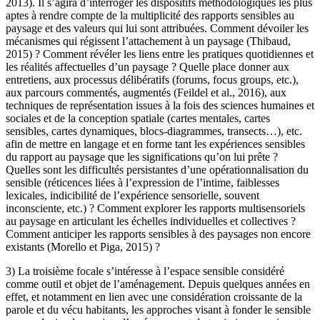
2013). Il s’agira d’interroger les dispositifs méthodologiques les plus
aptes à rendre compte de la multiplicité des rapports sensibles au
paysage et des valeurs qui lui sont attribuées. Comment dévoiler les
mécanismes qui régissent l’attachement à un paysage (Thibaud,
2015) ? Comment révéler les liens entre les pratiques quotidiennes et
les réalités affectuelles d’un paysage ? Quelle place donner aux
entretiens, aux processus délibératifs (forums, focus groups, etc.),
aux parcours commentés, augmentés (Feildel et al., 2016), aux
techniques de représentation issues à la fois des sciences humaines et
sociales et de la conception spatiale (cartes mentales, cartes
sensibles, cartes dynamiques, blocs-diagrammes, transects…), etc.
afin de mettre en langage et en forme tant les expériences sensibles
du rapport au paysage que les significations qu’on lui prête ?
Quelles sont les difficultés persistantes d’une opérationnalisation du
sensible (réticences liées à l’expression de l’intime, faiblesses
lexicales, indicibilité de l’expérience sensorielle, souvent
inconsciente, etc.) ? Comment explorer les rapports multisensoriels
au paysage en articulant les échelles individuelles et collectives ?
Comment anticiper les rapports sensibles à des paysages non encore
existants (Morello et Piga, 2015) ?
3) La troisième focale s’intéresse à l’espace sensible considéré
comme outil et objet de l’aménagement. Depuis quelques années en
effet, et notamment en lien avec une considération croissante de la
parole et du vécu habitants, les approches visant à fonder le sensible