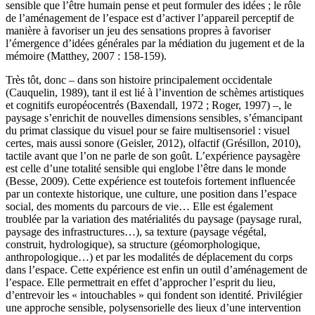
sensible que l’être humain pense et peut formuler des idées ; le rôle
de l’aménagement de l’espace est d’activer l’appareil perceptif de
manière à favoriser un jeu des sensations propres à favoriser
l’émergence d’idées générales par la médiation du jugement et de la
mémoire (Matthey, 2007 : 158-159).
Très tôt, donc – dans son histoire principalement occidentale
(Cauquelin, 1989), tant il est lié à l’invention de schèmes artistiques
et cognitifs européocentrés (Baxendall, 1972 ; Roger, 1997) –, le
paysage s’enrichit de nouvelles dimensions sensibles, s’émancipant
du primat classique du visuel pour se faire multisensoriel : visuel
certes, mais aussi sonore (Geisler, 2012), olfactif (Grésillon, 2010),
tactile avant que l’on ne parle de son goût. L’expérience paysagère
est celle d’une totalité sensible qui englobe l’être dans le monde
(Besse, 2009). Cette expérience est toutefois fortement influencée
par un contexte historique, une culture, une position dans l’espace
social, des moments du parcours de vie… Elle est également
troublée par la variation des matérialités du paysage (paysage rural,
paysage des infrastructures…), sa texture (paysage végétal,
construit, hydrologique), sa structure (géomorphologique,
anthropologique…) et par les modalités de déplacement du corps
dans l’espace. Cette expérience est enfin un outil d’aménagement de
l’espace. Elle permettrait en effet d’approcher l’esprit du lieu,
d’entrevoir les « intouchables » qui fondent son identité. Privilégier
une approche sensible, polysensorielle des lieux d’une intervention