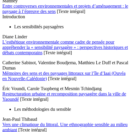
Matthey
Entre controverses environnementales et projets d’aménagement : le
paysage à l’épreuve des sens
[Texte intégral]
Introduction
Les sensibilités paysagères
Diane Linder
L’esthétique environnementale comme cadre de pensée pour
appréhender la « sensibilité paysagère » : perspectives historiques et
débats contemporains
[Texte intégral]
Catherine Sabinot, Valentine Boudjema, Matthieu Le Duff et Pascal
Dumas
Mémoires des sens et des paysages littoraux sur l’île d’Iaai (Ouvéa
en Nouvelle-Calédonie)
[Texte intégral]
Éric Voundi, Carole Tsopbeng et Mesmin Tchindjang
Restructuration urbaine et recomposition paysagère dans la ville de
Yaoundé
[Texte intégral]
Les méthodologies du sensible
Jean-Paul Thibaud
Vers une climatique du littoral. Une ethnographie sensible au milieu
ambiant
[Texte intégral]