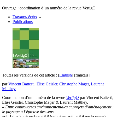
Ouvrage : coordination d’un numéro de la revue VertigO.
Travaux/ écrits
→
Publications
Toutes les versions de cet article :
[
English
]
[français]
par
Vincent Battesti
,
Élise Geisler
,
Christophe Mager
,
Laurent
Matthey
Coordination d’un numéro de la revue
VertigO
par Vincent Battesti,
Élise Geisler, Christophe Mager & Laurent Matthey.
–
Entre controverses environnementales et projets d’aménagement :
le paysage à l’épreuve des sens
vol. 18, n°3, décembre 2018 (publié en août 2019 par la revue)