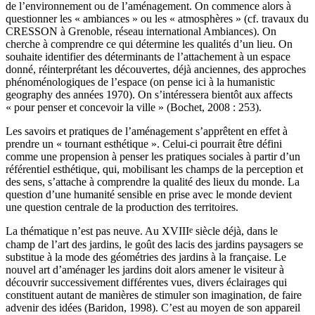
de l’environnement ou de l’aménagement. On commence alors à
questionner les « ambiances » ou les « atmosphères » (cf. travaux du
CRESSON à Grenoble, réseau international Ambiances). On
cherche à comprendre ce qui détermine les qualités d’un lieu. On
souhaite identifier des déterminants de l’attachement à un espace
donné, réinterprétant les découvertes, déjà anciennes, des approches
phénoménologiques de l’espace (on pense ici à la humanistic
geography des années 1970). On s’intéressera bientôt aux affects
« pour penser et concevoir la ville » (Bochet, 2008 : 253).
Les savoirs et pratiques de l’aménagement s’apprêtent en effet à
prendre un « tournant esthétique ». Celui-ci pourrait être défini
comme une propension à penser les pratiques sociales à partir d’un
référentiel esthétique, qui, mobilisant les champs de la perception et
des sens, s’attache à comprendre la qualité des lieux du monde. La
question d’une humanité sensible en prise avec le monde devient
une question centrale de la production des territoires.
e
La thématique n’est pas neuve. Au XVIII
siècle déjà, dans le
champ de l’art des jardins, le goût des lacis des jardins paysagers se
substitue à la mode des géométries des jardins à la française. Le
nouvel art d’aménager les jardins doit alors amener le visiteur à
découvrir successivement différentes vues, divers éclairages qui
constituent autant de manières de stimuler son imagination, de faire
advenir des idées (Baridon, 1998). C’est au moyen de son appareil