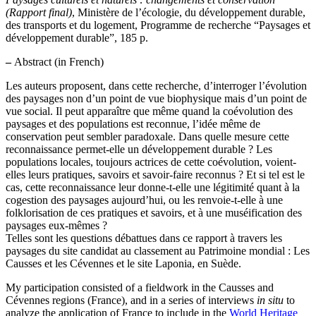
(Rapport final)
, Ministère de l’écologie, du développement durable,
des transports et du logement, Programme de recherche “Paysages et
développement durable”, 185 p.
–
Abstract (in French)
Les auteurs proposent, dans cette recherche, d’interroger l’évolution
des paysages non d’un point de vue biophysique mais d’un point de
vue social. Il peut apparaître que même quand la coévolution des
paysages et des populations est reconnue, l’idée même de
conservation peut sembler paradoxale. Dans quelle mesure cette
reconnaissance permet-elle un développement durable ? Les
populations locales, toujours actrices de cette coévolution, voient-
elles leurs pratiques, savoirs et savoir-faire reconnus ? Et si tel est le
cas, cette reconnaissance leur donne-t-elle une légitimité quant à la
cogestion des paysages aujourd’hui, ou les renvoie-t-elle à une
folklorisation de ces pratiques et savoirs, et à une muséification des
paysages eux-mêmes ?
Telles sont les questions débattues dans ce rapport à travers les
paysages du site candidat au classement au Patrimoine mondial : Les
Causses et les Cévennes et le site Laponia, en Suède.
My participation consisted of a fieldwork in the Causses and
Cévennes regions (France), and in a series of interviews
in situ
to
analyze the application of France to include in the
World Heritage