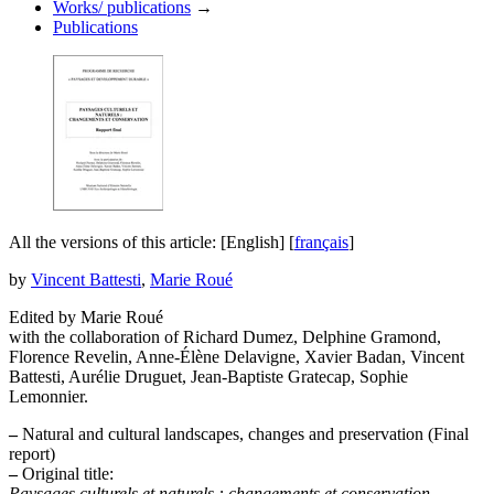
Works/ publications
→
Publications
All the versions of this article:
[English]
[
français
]
by
Vincent Battesti
,
Marie Roué
Edited by Marie Roué
with the collaboration of Richard Dumez, Delphine Gramond,
Florence Revelin, Anne-Élène Delavigne, Xavier Badan, Vincent
Battesti, Aurélie Druguet, Jean-Baptiste Gratecap, Sophie
Lemonnier.
–
Natural and cultural landscapes, changes and preservation (Final
report)
–
Original title:
Paysages culturels et naturels : changements et conservation