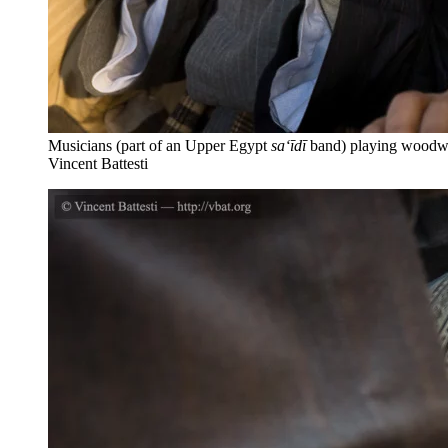
Musicians (part of an Upper Egypt
sa‘īdī
band) playing woodwind
Vincent Battesti