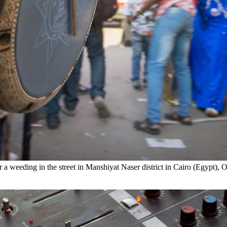
r a weeding in the street in Manshiyat Naser district in Cairo (Egypt), 