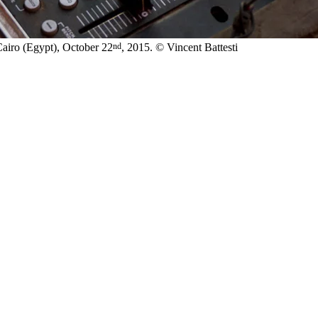
nd
 Cairo (Egypt), October 22
, 2015. © Vincent Battesti