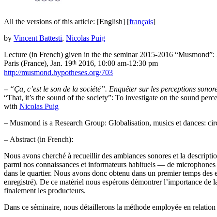
All the versions of this article:
[English]
[
français
]
by
Vincent Battesti
,
Nicolas Puig
Lecture (in French) given in the the seminar 2015-2016 “Musmond”:
th
Paris (France), Jan. 19
2016, 10:00 am-12:30 pm
http://musmond.hypotheses.org/703
–
“Ça, c’est le son de la société”. Enquêter sur les perceptions sonor
“That, it’s the sound of the society”: To investigate on the sound perc
with
Nicolas Puig
–
Musmond is a Research Group: Globalisation, musics et dances: circ
–
Abstract (in French):
Nous avons cherché à recueillir des ambiances sonores et la descripti
parmi nos connaissances et informateurs habituels — de microphones st
dans le quartier. Nous avons donc obtenu dans un premier temps des enr
enregistré). De ce matériel nous espérons démontrer l’importance de la
finalement les producteurs.
Dans ce séminaire, nous détaillerons la méthode employée en relation