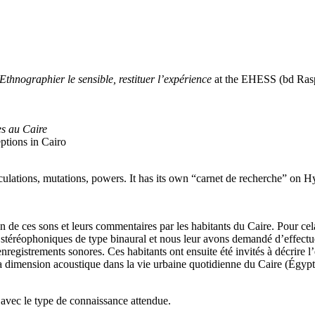
Ethnographier le sensible, restituer l’expérience
at the EHESS (bd Rasp
es au Caire
eptions in Cairo
ulations, mutations, powers. It has its own “carnet de recherche” on 
on de ces sons et leurs commentaires par les habitants du Caire. Pour ce
éréophoniques de type binaural et nous leur avons demandé d’effectuer u
egistrements sonores. Ces habitants ont ensuite été invités à décrire l’
 dimension acoustique dans la vie urbaine quotidienne du Caire (Égypte)
 avec le type de connaissance attendue.