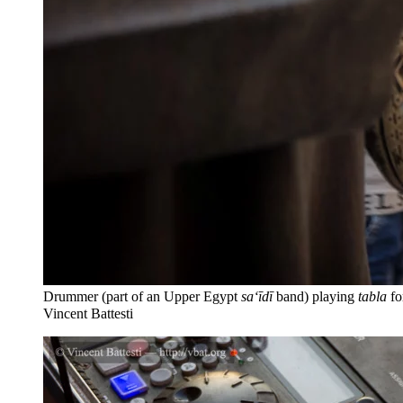
Drummer (part of an Upper Egypt
sa‘īdī
band) playing
tabla
fo
Vincent Battesti