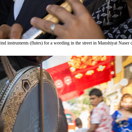
 instruments (flutes) for a weeding in the street in Manshiyat Naser d