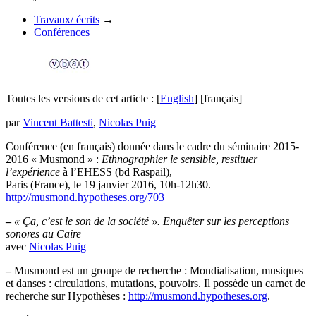
Travaux/ écrits
→
Conférences
Toutes les versions de cet article :
[
English
]
[français]
par
Vincent Battesti
,
Nicolas Puig
Conférence (en français) donnée dans le cadre du séminaire 2015-
2016 « Musmond » :
Ethnographier le sensible, restituer
l’expérience
à l’EHESS (bd Raspail),
Paris (France), le 19 janvier 2016, 10h-12h30.
http://musmond.hypotheses.org/703
–
« Ça, c’est le son de la société ». Enquêter sur les perceptions
sonores au Caire
avec
Nicolas Puig
–
Musmond est un groupe de recherche : Mondialisation, musiques
et danses : circulations, mutations, pouvoirs. Il possède un carnet de
recherche sur Hypothèses :
http://musmond.hypotheses.org
.