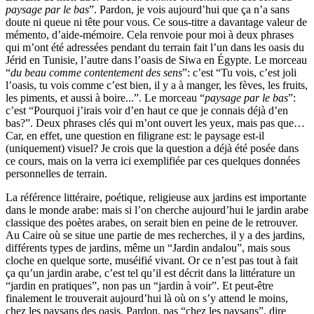
paysage par le bas
”. Pardon, je vois aujourd’hui que ça n’a sans
doute ni queue ni tête pour vous. Ce sous-titre a davantage valeur de
mémento, d’aide-mémoire. Cela renvoie pour moi à deux phrases
qui m’ont été adressées pendant du terrain fait l’un dans les oasis du
Jérid en Tunisie, l’autre dans l’oasis de Siwa en Égypte. Le morceau
“
du beau comme contentement des sens
”: c’est “Tu vois, c’est joli
l’oasis, tu vois comme c’est bien, il y a à manger, les fèves, les fruits,
les piments, et aussi à boire...”. Le morceau “
paysage par le bas
”:
c’est “Pourquoi j’irais voir d’en haut ce que je connais déjà d’en
bas?”. Deux phrases clés qui m’ont ouvert les yeux, mais pas que…
Car, en effet, une question en filigrane est: le paysage est-il
(uniquement) visuel? Je crois que la question a déjà été posée dans
ce cours, mais on la verra ici exemplifiée par ces quelques données
personnelles de terrain.
La référence littéraire, poétique, religieuse aux jardins est importante
dans le monde arabe: mais si l’on cherche aujourd’hui le jardin arabe
classique des poètes arabes, on serait bien en peine de le retrouver.
Au Caire où se situe une partie de mes recherches, il y a des jardins,
différents types de jardins, même un “Jardin andalou”, mais sous
cloche en quelque sorte, muséifié vivant. Or ce n’est pas tout à fait
ça qu’un jardin arabe, c’est tel qu’il est décrit dans la littérature un
“jardin en pratiques”, non pas un “jardin à voir”. Et peut-être
finalement le trouverait aujourd’hui là où on s’y attend le moins,
chez les paysans des oasis. Pardon, pas “chez les paysans”, dire