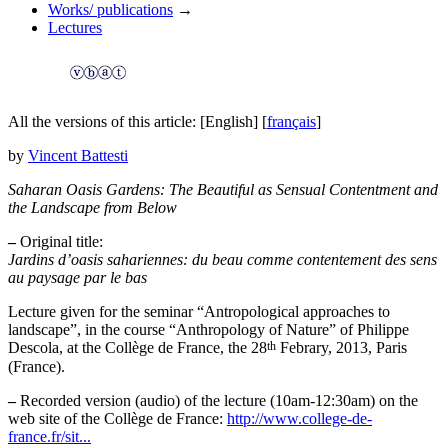
Works/ publications
→
Lectures
All the versions of this article:
[English]
[
français
]
by
Vincent Battesti
Saharan Oasis Gardens: The Beautiful as Sensual Contentment and
the Landscape from Below
–
Original title:
Jardins d’oasis sahariennes: du beau comme contentement des sens
au paysage par le bas
Lecture given for the seminar “Antropological approaches to
landscape”, in the course “Anthropology of Nature” of Philippe
th
Descola, at the Collège de France, the 28
Febrary, 2013, Paris
(France).
–
Recorded version (audio) of the lecture (10am-12:30am) on the
web site of the Collège de France:
http://www.college-de-
france.fr/sit...