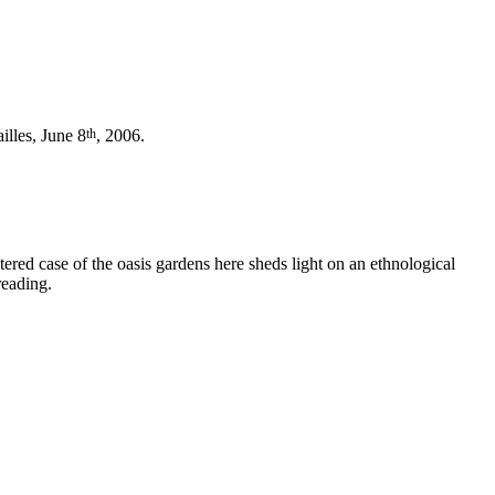
th
ailles, June 8
, 2006.
tered case of the oasis gardens here sheds light on an ethnological
reading.