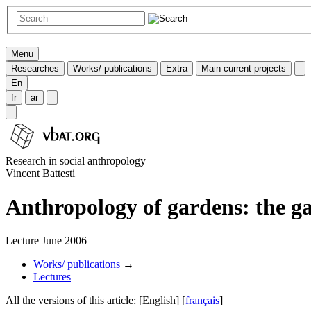
Menu
Researches
Works/ publications
Extra
Main current projects
En
fr
ar
Research in social anthropology
Vincent Battesti
Anthropology of gardens: the ga
Lecture June 2006
Works/ publications
→
Lectures
All the versions of this article:
[English]
[
français
]