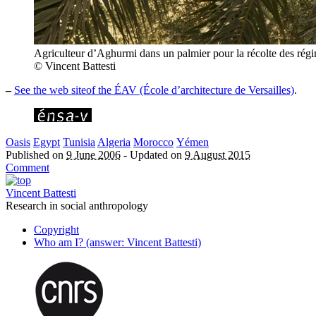
Agriculteur d’Aghurmi dans un palmier pour la récolte des régi
© Vincent Battesti
–
See the web siteof the ÉAV (École d’architecture de Versailles)
.
Oasis
Egypt
Tunisia
Algeria
Morocco
Yémen
Published on
9 June 2006
-
Updated on
9 August 2015
Comment
Vincent Battesti
Research in social anthropology
Copyright
Who am I? (answer: Vincent Battesti)