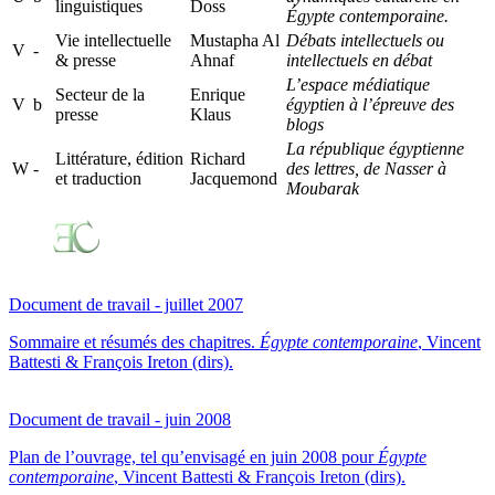
linguistiques
Doss
Égypte contemporaine.
Vie intellectuelle
Mustapha Al
Débats intellectuels ou
V
-
& presse
Ahnaf
intellectuels en débat
L’espace médiatique
Secteur de la
Enrique
V
b
égyptien à l’épreuve des
presse
Klaus
blogs
La république égyptienne
Littérature, édition
Richard
W
-
des lettres, de Nasser à
et traduction
Jacquemond
Moubarak
Document de travail - juillet 2007
Sommaire et résumés des chapitres.
Égypte contemporaine
, Vincent
Battesti & François Ireton (dirs).
Document de travail - juin 2008
Plan de l’ouvrage, tel qu’envisagé en juin 2008 pour
Égypte
contemporaine
, Vincent Battesti & François Ireton (dirs).