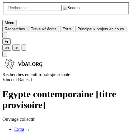
Menu
Recherches
Travaux/ écrits
Extra
Principaux projets en cours
Fr
en
ar
Recherches en anthropologie sociale
Vincent Battesti
Egypte contemporaine [titre
provisoire]
Ouvrage collectif.
Extra
→