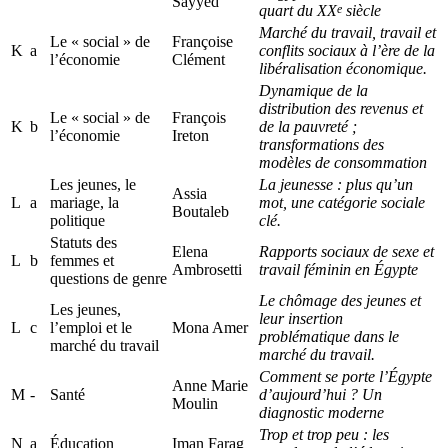
Sayyed
e
quart du XX
siècle
Marché du travail, travail et
Le « social » de
Françoise
K
a
conflits sociaux à l’ère de la
l’économie
Clément
libéralisation économique.
Dynamique de la
distribution des revenus et
Le « social » de
François
K
b
de la pauvreté ;
l’économie
Ireton
transformations des
modèles de consommation
Les jeunes, le
La jeunesse : plus qu’un
Assia
L
a
mariage, la
mot, une catégorie sociale
Boutaleb
politique
clé.
Statuts des
Elena
Rapports sociaux de sexe et
L
b
femmes et
Ambrosetti
travail féminin en Égypte
questions de genre
Le chômage des jeunes et
Les jeunes,
leur insertion
L
c
l’emploi et le
Mona Amer
problématique dans le
marché du travail
marché du travail.
Comment se porte l’Égypte
Anne Marie
M
-
Santé
d’aujourd’hui ? Un
Moulin
diagnostic moderne
Trop et trop peu : les
N
a
Éducation
Iman Farag