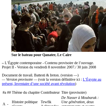
Sur le bateau pour Qanater, Le Caire
–
L’Égypte contemporaine - Contenu provisoire de l’ouvrage.
Projet II - Version du vendredi 8 novembre 2007./ 30 juin 2008
Document de travail. Battesti & Ireton. (version —)
— Version provisoire —
(voir la version définitive ici :
L’Égypte au
présent, Inventaire d’une société avant révolution
)
#a
##
Thème du chapitre
Contributeur
Titre (provisoire)
De Nasser à Moubarak :
Histoire politique
Tewfik
Une génération, deux
A
-