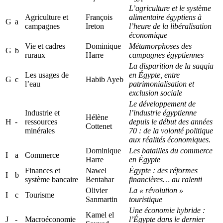
L’agriculture et le système
Agriculture et
François
alimentaire égyptiens à
G
a
campagnes
Ireton
l’heure de la libéralisation
économique
Vie et cadres
Dominique
Métamorphoses des
G
b
ruraux
Harre
campagnes égyptiennes
La disparition de la saqqia
Les usages de
en Égypte, entre
G
c
Habib Ayeb
l’eau
patrimonialisation et
exclusion sociale
Le développement de
Industrie et
l’industrie égyptienne
Hélène
H
-
ressources
depuis le début des années
Cottenet
minérales
70 : de la volonté politique
aux réalités économiques.
Dominique
Les batailles du commerce
I
a
Commerce
Harre
en Égypte
Finances et
Nawel
Égypte : des réformes
I
b
système bancaire
Bentahar
financières… au ralenti
Olivier
La « révolution »
I
c
Tourisme
Sanmartin
touristique
Une économie hybride :
Kamel el
J
-
Macroéconomie
l’Égypte dans le dernier