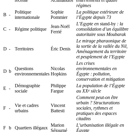
récente
Aclimandos
enterrements et quatre
régimes
Politique
Sophie
La politique extérieure de
B
-
internationale
Pommier
l’Égypte depuis 73
L’Egypte en
stand-by
: la
Jean-Noël
C
-
Régime politique
consolidation d’un équilibre
Ferrié
autoritaire sous Moubarak
Le mirage pharaonique de
la sortie de la vallée du Nil,
D
-
Territoires
Éric Denis
Aménagement du territoire
et peuplement de l’Egypte
Les crises
Questions
Nicolas
environnementales en
D
b
environnementales
Hopkins
Égypte : pollution,
conservation et mitigation
Démographie
Philippe
La population de l’Égypte
E
-
sociale
Fargue
e
au XX
siècle
Comment peut-on être
urbain ? Structurations
Vie et cadres
Vincent
F
-
sociales, rythmes et
urbains
Battesti
pratiques des espaces
citadins
Marion
L’urbanisation illégale en
F
b
Quartiers illégaux
Séjourné
Égypte