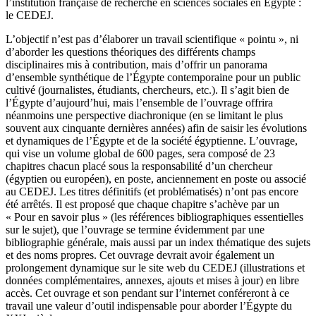
l’institution française de recherche en sciences sociales en Égypte :
le CEDEJ.
L’objectif n’est pas d’élaborer un travail scientifique « pointu », ni
d’aborder les questions théoriques des différents champs
disciplinaires mis à contribution, mais d’offrir un panorama
d’ensemble synthétique de l’Égypte contemporaine pour un public
cultivé (journalistes, étudiants, chercheurs, etc.). Il s’agit bien de
l’Égypte d’aujourd’hui, mais l’ensemble de l’ouvrage offrira
néanmoins une perspective diachronique (en se limitant le plus
souvent aux cinquante dernières années) afin de saisir les évolutions
et dynamiques de l’Égypte et de la société égyptienne. L’ouvrage,
qui vise un volume global de 600 pages, sera composé de 23
chapitres chacun placé sous la responsabilité d’un chercheur
(égyptien ou européen), en poste, anciennement en poste ou associé
au CEDEJ. Les titres définitifs (et problématisés) n’ont pas encore
été arrêtés. Il est proposé que chaque chapitre s’achève par un
« Pour en savoir plus » (les références bibliographiques essentielles
sur le sujet), que l’ouvrage se termine évidemment par une
bibliographie générale, mais aussi par un index thématique des sujets
et des noms propres. Cet ouvrage devrait avoir également un
prolongement dynamique sur le site web du CEDEJ (illustrations et
données complémentaires, annexes, ajouts et mises à jour) en libre
accès. Cet ouvrage et son pendant sur l’internet conféreront à ce
travail une valeur d’outil indispensable pour aborder l’Égypte du