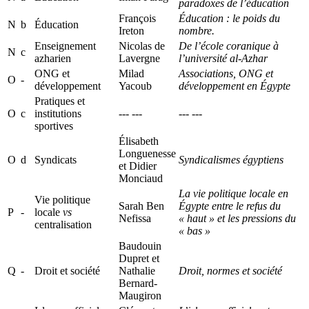
paradoxes de l’éducation
François
Éducation : le poids du
N
b
Éducation
Ireton
nombre.
Enseignement
Nicolas de
De l’école coranique à
N
c
azharien
Lavergne
l’université al-Azhar
ONG et
Milad
Associations, ONG et
O
-
développement
Yacoub
développement en Égypte
Pratiques et
O
c
institutions
--- ---
--- ---
sportives
Élisabeth
Longuenesse
O
d
Syndicats
Syndicalismes égyptiens
et Didier
Monciaud
La vie politique locale en
Vie politique
Sarah Ben
Égypte entre le refus du
P
-
locale
vs
Nefissa
« haut » et les pressions du
centralisation
« bas »
Baudouin
Dupret et
Q
-
Droit et société
Nathalie
Droit, normes et société
Bernard-
Maugiron