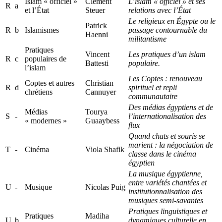
Islam « officiel »
Clément
L’islam « officiel » et ses
R
a
et l’État
Steuer
relations avec l’État
Le religieux en Égypte ou le
Patrick
R
b
Islamismes
passage contournable du
Haenni
militantisme
Pratiques
Vincent
Les pratiques d’un islam
R
c
populaires de
Battesti
populaire.
l’islam
Les Coptes : renouveau
Coptes et autres
Christian
R
d
spirituel et repli
chrétiens
Cannuyer
communautaire
Des médias égyptiens et de
Médias
Tourya
S
-
l’internationalisation des
« modernes »
Guaaybess
flux
Quand chats et souris se
marient : la négociation de
T
-
Cinéma
Viola Shafik
classe dans le cinéma
égyptien
La musique égyptienne,
entre variétés chantées et
U
-
Musique
Nicolas Puig
institutionnalisation des
musiques semi-savantes
Pratiques linguistiques et
Pratiques
Madiha
U
b
dynamiques culturelle en