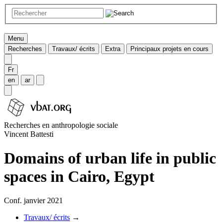
Menu
Recherches
Travaux/ écrits
Extra
Principaux projets en cours
Fr
en
ar
Recherches en anthropologie sociale
Vincent Battesti
Domains of urban life in public
spaces in Cairo, Egypt
Conf. janvier 2021
Travaux/ écrits
→