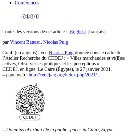
Conférences
Toutes les versions de cet article :
[
English
]
[français]
par
Vincent Battesti
,
Nicolas Puig
Conf. (en anglais) avec
Nicolas Puig
donnée dans le cadre de
l’Atelier Recherche du CEDEJ : « Villes marchandes et vi(ll)es
actives, Observer les pratiques et les perceptions »
CEDEJ, en ligne, Le Caire (Égypte), le 27 janvier 2021.
–
page web :
http://cedej-eg.org/index.php/2021/...
–
Domains of urban life in public spaces in Cairo, Egypt