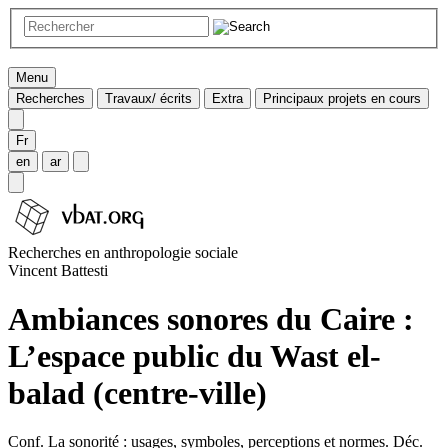
Menu
Recherches
Travaux/ écrits
Extra
Principaux projets en cours
Fr
en
ar
Recherches en anthropologie sociale
Vincent Battesti
Ambiances sonores du Caire :
L’espace public du Wast el-
balad (centre-ville)
Conf. La sonorité : usages, symboles, perceptions et normes. Déc.