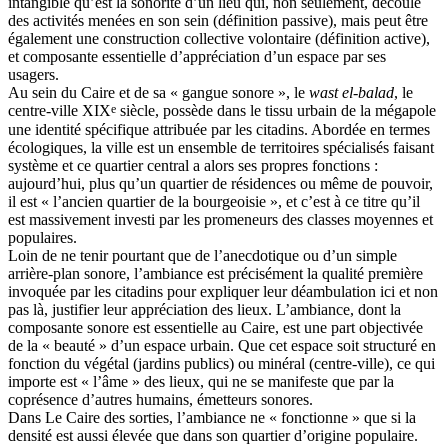
intangible qu’est la sonorité d’un lieu qui, non seulement, découle
des activités menées en son sein (définition passive), mais peut être
également une construction collective volontaire (définition active),
et composante essentielle d’appréciation d’un espace par ses
usagers.
Au sein du Caire et de sa « gangue sonore », le
wast el-balad
, le
e
centre-ville XIX
siècle, possède dans le tissu urbain de la mégapole
une identité spécifique attribuée par les citadins. Abordée en termes
écologiques, la ville est un ensemble de territoires spécialisés faisant
système et ce quartier central a alors ses propres fonctions :
aujourd’hui, plus qu’un quartier de résidences ou même de pouvoir,
il est « l’ancien quartier de la bourgeoisie », et c’est à ce titre qu’il
est massivement investi par les promeneurs des classes moyennes et
populaires.
Loin de ne tenir pourtant que de l’anecdotique ou d’un simple
arrière-plan sonore, l’ambiance est précisément la qualité première
invoquée par les citadins pour expliquer leur déambulation ici et non
pas là, justifier leur appréciation des lieux. L’ambiance, dont la
composante sonore est essentielle au Caire, est une part objectivée
de la « beauté » d’un espace urbain. Que cet espace soit structuré en
fonction du végétal (jardins publics) ou minéral (centre-ville), ce qui
importe est « l’âme » des lieux, qui ne se manifeste que par la
coprésence d’autres humains, émetteurs sonores.
Dans Le Caire des sorties, l’ambiance ne « fonctionne » que si la
densité est aussi élevée que dans son quartier d’origine populaire.