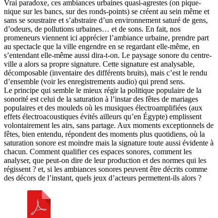
Vrai paradoxe, ces ambiances urbaines quasi-agrestes (on pique-
nique sur les bancs, sur des ronds-points) se créent au sein même et
sans se soustraire et s’abstraire d’un environnement saturé de gens,
d’odeurs, de pollutions urbaines… et de sons. En fait, nos
promeneurs viennent ici apprécier l’ambiance urbaine, prendre part
au spectacle que la ville engendre en se regardant elle-même, en
s’entendant elle-même aussi dira-t-on. Le paysage sonore du centre-
ville a alors sa propre signature. Cette signature est analysable,
décomposable (inventaire des différents bruits), mais c’est le rendu
d’ensemble (voir les enregistrements audio) qui prend sens.
Le principe qui semble le mieux régir la politique populaire de la
sonorité est celui de la saturation à l’instar des fêtes de mariages
populaires et des mouleds où les musiques électroamplifiées (aux
effets électroacoustiques évités ailleurs qu’en Égypte) emplissent
volontairement les airs, sans partage. Aux moments exceptionnels de
fêtes, bien entendu, répondent des moments plus quotidiens, où la
saturation sonore est moindre mais la signature toute aussi évidente à
chacun. Comment qualifier ces espaces sonores, comment les
analyser, que peut-on dire de leur production et des normes qui les
régissent ? et, si les ambiances sonores peuvent être décrits comme
des décors de l’instant, quels jeux d’acteurs permettent-ils alors ?