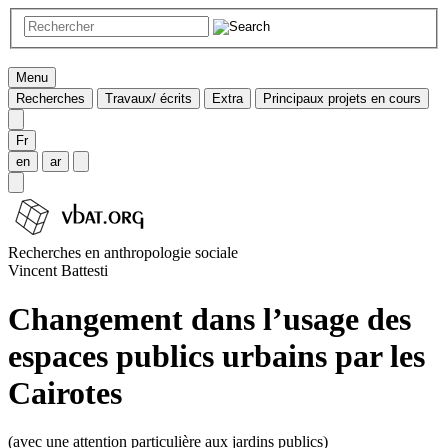
Menu
Recherches
Travaux/ écrits
Extra
Principaux projets en cours
Fr
en
ar
Recherches en anthropologie sociale
Vincent Battesti
Changement dans l’usage des
espaces publics urbains par les
Cairotes
(avec une attention particulière aux jardins publics)