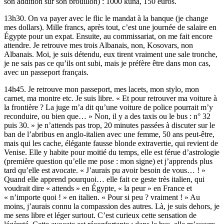
son addition sur son brouillon) : 1000 kuna, 150 euros.
13h30. On va payer avec le flic le mandat à la banque (je change
mes dollars). Mille francs, après tout, c’est une journée de salaire en
Égypte pour un expat. Ensuite, au commissariat, on me fait encore
attendre. Je retrouve mes trois Albanais, non, Kosovars, non
Albanais. Moi, je suis détendu, eux tirent vraiment une sale tronche,
je ne sais pas ce qu’ils ont subi, mais je préfère être dans mon cas,
avec un passeport français.
14h45. Je retrouve mon passeport, mes lacets, mon stylo, mon
carnet, ma montre etc. Je suis libre. « Et pour retrouver ma voiture à
la frontière ? La juge m’a dit qu’une voiture de police pourrait m’y
reconduire, ou bien que… » Non, il y a des taxis ou le bus : n° 32
puis 30. » je n’attends pas trop, 20 minutes passées à discuter sur le
ban de l’abribus en anglo-italien avec une femme, 50 ans peut-être,
mais qui les cache, élégante fausse blonde extravertie, qui revient de
Venise. Elle y habite pour moitié du temps, elle est férue d’astrologie
(première question qu’elle me pose : mon signe) et j’apprends plus
tard qu’elle est avocate. « J’aurais pu avoir besoin de vous… ! »
Quand elle apprend pourquoi… elle fait ce geste très italien, qui
voudrait dire « attends » en Égypte, « la peur » en France et
« n’importe quoi ! » en italien. « Pour si peu ? vraiment ! » Au
moins, j’aurais connu la compassion des autres. Là, je suis dehors, je
me sens libre et léger surtout. C’est curieux cette sensation de