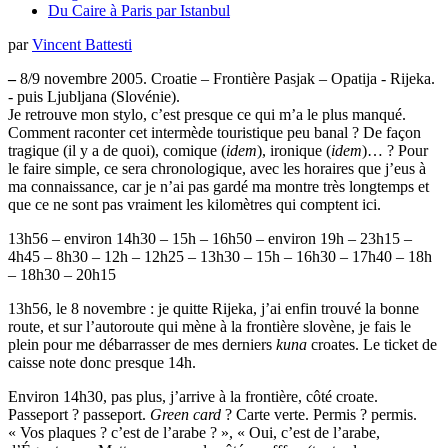
Du Caire à Paris par Istanbul
par
Vincent Battesti
–
8/9 novembre 2005. Croatie – Frontière Pasjak – Opatija - Rijeka.
- puis Ljubljana (Slovénie).
Je retrouve mon stylo, c’est presque ce qui m’a le plus manqué.
Comment raconter cet intermède touristique peu banal ? De façon
tragique (il y a de quoi), comique (
idem
), ironique (
idem
)… ? Pour
le faire simple, ce sera chronologique, avec les horaires que j’eus à
ma connaissance, car je n’ai pas gardé ma montre très longtemps et
que ce ne sont pas vraiment les kilomètres qui comptent ici.
13h56 – environ 14h30 – 15h – 16h50 – environ 19h – 23h15 –
4h45 – 8h30 – 12h – 12h25 – 13h30 – 15h – 16h30 – 17h40 – 18h
– 18h30 – 20h15
13h56, le 8 novembre : je quitte Rijeka, j’ai enfin trouvé la bonne
route, et sur l’autoroute qui mène à la frontière slovène, je fais le
plein pour me débarrasser de mes derniers
kuna
croates. Le ticket de
caisse note donc presque 14h.
Environ 14h30, pas plus, j’arrive à la frontière, côté croate.
Passeport ? passeport.
Green card
? Carte verte. Permis ? permis.
« Vos plaques ? c’est de l’arabe ? », « Oui, c’est de l’arabe,