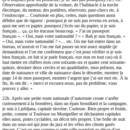
Observation approfondie de la voiture, de l’habitacle à la torche
électrique, du moteur, des portières, réservoirs, pare-chocs etc. à
l’endoscope… Courtoisie en plus, certes, mais questions aussi
débiles que de rigueur : pourquoi je ne suis pas revenu en avion, à
quoi me sert ce papier, pourquoi j’écris sur du papier, si je suis
français… ça, ça les tracasse beaucoup. « J’ai un passeport
français ». « Oui, mais votre nationalité ? » « Bah je suis français. »
« Oui, mais votre nationalité ? »… etc. On me fait entrer dans un
bureau, m’asseoir et l’on me fait passer un test assez stupide (je
demanderai et l’on me confirmera que c’est pour vérifier si je suis
bien français, en fait si je parle français, eux non en tout cas) où il
faut mettre en chiffres trois cent soixante-six et quatre cent soixante-
quinze, dessiner deux cercles et un quadrilatère, mon prénom, ma
date de naissance et ville de naissance dans le désordre, montrer la
page 14 de mon passeport, montrer l’argent que j’ai sur moi etc. À la
fin, ils ont dit : « merci et excusez-nous, pas de problème, vous
pouvez y aller. »
22h. Après une petite route nationale (l’autoroute croate s’arrête
curieusement à la frontière), dans un épais brouillard et la campagne,
je suis à Ljubljana, capitale slovène. Curieuse. Bien propre et froide,
petite, comme si Toulouse ou Montpellier se déclaraient capitales
elles aussi, pistes cyclables, un décor très propret. Une boîte de nuit
dans un sous-sol qui joue du jazz et les vélos des clients garés
devant. C’est un peu comme si cette ville postulait au décor d’un