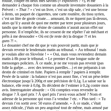
rouille, couper en deux mes savons («
explosives ?
»), et me
demander à chaque fois comme un absurde inventaire douaniers à la
Prévert : «
That ?
» c’est un livre, c’est un slip sale, c’est une brosse
à dents, un paquet de cigarettes, une carte routière, du tissu syrien,
c’est un litre de gnole croate… amusant, ils ne tiquent pas là-dessus,
alors qu’il y aurait de quoi me mettre par terre pour plusieurs jours,
tandis que la miette de résine de cannabis n’aurait aucun effet sur
personne. Il n’empêche, ils ne cessent de me répéter l’air méchant et
prêts à me dessouder « Où est (le reste de) la drogue ?! et les
guns
?! ».
Le douanier chef me dit que je vais pouvoir partir, mais que je
devrais revenir le lendemain matin au tribunal. « Au tribunal ! mais
je voulais aller en Slovénie ! » « Oui, mais vous reviendrez demain
matin à 8h pour le tribunal. » Le premier d’une longue suite de
mensonges policiers. À ce stade, je ne me voyais pas revenir (pas
folle la guêpe… avec des terreurs pareilles…) et me préparais à un
destin de criminel en fuite. Papiers à remplir ? papiers à remplir.
Pesée de la saisie : la balance n’est pas assez fine, c’est un pèse-lettre
électronique jusqu’à 200g et une précision de 0,1g. La saisie sur la
balance, elle reste à 0,0g. Ils décident de l’estimer à 0,2g contre mon
avis. Interrogatoire absurde : « Où comptiez-vous revendre la
drogue ? À quel prix ? À quel prix l’avez-vous acheté ? Nom et
adresse de la personne qui vous l’a vendue ? etc. » Plus tard : « Tu
devrais t’en sortir avec 50 euros d’amende. » À ce stade, c’était
assez ridicule, j’étais un peu angoissé tout de même, mais amusé par