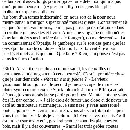
certains sont assez longs pour supposer une détention qui n’a pas
duré qu’une heure. (…) Après tout, il y a des gens bien plus
malheureux que moi ailleurs.
Au bout d’un temps indéterminé, on nous sort de là pour nous
mettre dans un fourgon super blindé tous les quatre. Contrairement à
ce que l’on m’avait promis, je n’ai pas pu récupérer d’affaires dans
ma voiture (chaussettes et livre). Après une vingtaine de kilomètres
dans la nuit (et sans lumière dans le fourgon), on me descend seul à
un commissariat d’Opatija. Je gamberge sur le sort des gens que les
Gestapo du monde conduisent à la mort : ils doivent être aussi
passifs et obéissants que moi. Que faire ? Rien, la réponse n’est pas
dans les films d’action.
23h15. Aussitôt descendu au commissariat, les deux flics de
permanence m’enregistrent à cette heure-là. C’est la première chose
que je leur demande «
what time is it, please ?
» Le vieux
grisonnant lit son journal, le second jeune s’occupe de moi et est
plutôt sympa (complexe de Stockholm mis à part). « Pfff, ça aurait
été moi, je vous aurais laissé partir pour si peu. Maintenant que vous
êtes là, par contre… » J’ai le droit de fumer une clope et de payer un
café au distributeur automatique. Je suis naze, j’avais aussi roulé
toute la journée. « Demain matin 8h, vous allez au tribunal et après
vous êtes libre. » « Mais je vais dormir ici ? vous avez des lits ? » Il
est un peu surpris, « euh, pas vraiment, ce sont des planches en
bois, mais il y a des couvertures. » Parmi les trois geôles (toutes