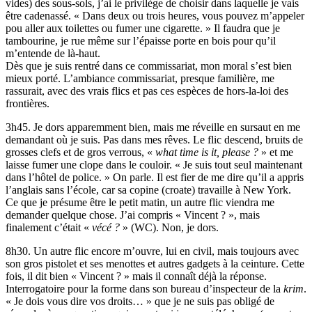
vides) des sous-sols, j’ai le privilège de choisir dans laquelle je vais
être cadenassé. « Dans deux ou trois heures, vous pouvez m’appeler
pou aller aux toilettes ou fumer une cigarette. » Il faudra que je
tambourine, je rue même sur l’épaisse porte en bois pour qu’il
m’entende de là-haut.
Dès que je suis rentré dans ce commissariat, mon moral s’est bien
mieux porté. L’ambiance commissariat, presque familière, me
rassurait, avec des vrais flics et pas ces espèces de hors-la-loi des
frontières.
3h45. Je dors apparemment bien, mais me réveille en sursaut en me
demandant où je suis. Pas dans mes rêves. Le flic descend, bruits de
grosses clefs et de gros verrous, «
what time is it, please ?
» et me
laisse fumer une clope dans le couloir. « Je suis tout seul maintenant
dans l’hôtel de police. » On parle. Il est fier de me dire qu’il a appris
l’anglais sans l’école, car sa copine (croate) travaille à New York.
Ce que je présume être le petit matin, un autre flic viendra me
demander quelque chose. J’ai compris « Vincent ? », mais
finalement c’était «
vécé ?
» (WC). Non, je dors.
8h30. Un autre flic encore m’ouvre, lui en civil, mais toujours avec
son gros pistolet et ses menottes et autres gadgets à la ceinture. Cette
fois, il dit bien « Vincent ? » mais il connaît déjà la réponse.
Interrogatoire pour la forme dans son bureau d’inspecteur de la
krim
.
« Je dois vous dire vos droits… » que je ne suis pas obligé de