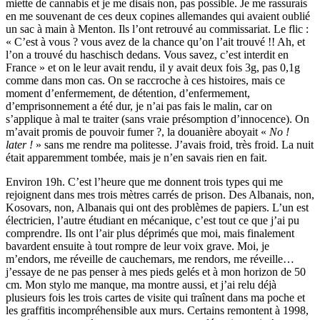
miette de cannabis et je me disais non, pas possible. Je me rassurais
en me souvenant de ces deux copines allemandes qui avaient oublié
un sac à main à Menton. Ils l’ont retrouvé au commissariat. Le flic :
« C’est à vous ? vous avez de la chance qu’on l’ait trouvé !! Ah, et
l’on a trouvé du haschisch dedans. Vous savez, c’est interdit en
France » et on le leur avait rendu, il y avait deux fois 3g, pas 0,1g
comme dans mon cas. On se raccroche à ces histoires, mais ce
moment d’enfermement, de détention, d’enfermement,
d’emprisonnement a été dur, je n’ai pas fais le malin, car on
s’applique à mal te traiter (sans vraie présomption d’innocence). On
m’avait promis de pouvoir fumer ?, la douanière aboyait «
No !
later !
» sans me rendre ma politesse. J’avais froid, très froid. La nuit
était apparemment tombée, mais je n’en savais rien en fait.
Environ 19h. C’est l’heure que me donnent trois types qui me
rejoignent dans mes trois mètres carrés de prison. Des Albanais, non,
Kosovars, non, Albanais qui ont des problèmes de papiers. L’un est
électricien, l’autre étudiant en mécanique, c’est tout ce que j’ai pu
comprendre. Ils ont l’air plus déprimés que moi, mais finalement
bavardent ensuite à tout rompre de leur voix grave. Moi, je
m’endors, me réveille de cauchemars, me rendors, me réveille…
j’essaye de ne pas penser à mes pieds gelés et à mon horizon de 50
cm. Mon stylo me manque, ma montre aussi, et j’ai relu déjà
plusieurs fois les trois cartes de visite qui traînent dans ma poche et
les graffitis incompréhensible aux murs. Certains remontent à 1998,