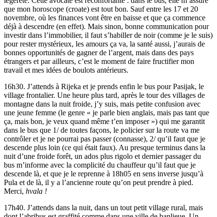
légèreté. Cette avocate est réconfortante : dans le bus, elle m’assure
que mon horoscope (croate) est tout bon. Sauf entre les 17 et 20
novembre, où les finances vont être en baisse et que ça commence
déjà à descendre (en effet). Mais sinon, bonne communication pour
investir dans l’immobilier, il faut s’habiller de noir (comme je le suis)
pour rester mystérieux, les amours ça va, la santé aussi, j’aurais de
bonnes opportunités de gagner de l’argent, mais dans des pays
étrangers et par ailleurs, c’est le moment de faire fructifier mon
travail et mes idées de boulots antérieurs.
16h30. J’attends à Rijeka et je prends enfin le bus pour Pasijak, le
village frontalier. Une heure plus tard, après le tour des villages de
montagne dans la nuit froide, j’y suis, mais petite confusion avec
une jeune femme (le genre « je parle bien anglais, mais pas tant que
ça, mais bon, je veux quand même t’en imposer ») qui me garantit
dans le bus que 1/ de toutes façons, le policier sur la route va me
contrôler et je ne pourrai pas passer (connasse), 2/ qu’il faut que je
descende plus loin (ce qui était faux). Au presque terminus dans la
nuit d’une froide forêt, un ados plus rigolo et dernier passager du
bus m’informe avec la complicité du chauffeur qu’il faut que je
descende là, et que je le reprenne à 18h05 en sens inverse jusqu’à
Pula et de là, il y a l’ancienne route qu’on peut prendre à pied.
Merci,
hvala !
17h40. J’attends dans la nuit, dans un tout petit village rural, mais
dont l’abribus est graffité comme dans une ville de banlieue. Un