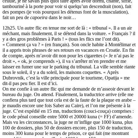
cellule, je ne savais plus quoi faire après avoir dormi, chanté, sifflé,
tambouriné à la porte pour voir si quelqu’un descendrait (non), fait
des pompes (je vois pourquoi les détenus font de la musculation),
fait un peu de
capoeira
dans le noir…
12h25. Un autre flic en tenue me sort de là : « tribunal ». Il a un air
méchant, mais finalement, il se détend dans la voiture. « Français ? il
y a des gros problèmes à Paris ! » (tous les flics me l’ont dit).
« Comment ça va ? » (en français). Son oncle habite à Montélimar et
il a appris trois phrases de ses retours en vacances en Croatie. En fin
de compte, après m’avoir dit non pour les cigarettes (« Je n’ai pas le
droit », « ok, je comprends »), il va s’arrêter m’en prendre et me
laisser en fumer une sur le parking du tribunal. La ville semble riante
sous le soleil, il y a du soleil, les maisons coquettes. « Après
Dubrovnik, c’est la ville principale pour le tourisme, Opatija » me
dit-il pas peu fier. Il est d’ici.
On me confie à un autre flic qui me demande de m’asseoir devant le
bureau du juge. On attend. Finalement, la traductrice arrive (elle me
confiera plus tard que tout cela est de la faute de la plaque en arabe –
je maudis encore une fois Saber au Caire), et l’on me présente à la
juge. C’est expédié en 15 mn, traductions (couci-couça) comprises :
le code pénal conseille entre 5000 et 20000 kuna (= FF) d’amende.
Mais vu les circonstances, la juge ne m’inflige que 1000 kuna, plus
100 de dossiers, plus 50 de dossiers encore, plus 150 de traduction,
moins 300 kuna pour le temps de prison, ce qui fait (me montrant