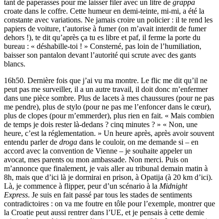
tant de paperasses pour me laisser filer avec un litre de
grappa
croate dans le coffre. Cette humeur en demi-teinte, mi-mi, a été la
constante avec variations. Ne jamais croire un policier : il te rend les
papiers de voiture, t’autorise à fumer (on m’avait interdit de fumer
dehors !), te dit qu’après ça tu es libre et paf, il ferme la porte du
bureau : « déshabille-toi ! » Consterné, pas loin de l’humiliation,
baisser son pantalon devant l’autorité qui scrute avec des gants
blancs.
16h50. Dernière fois que j’ai vu ma montre. Le flic me dit qu’il ne
peut pas me surveiller, il a un autre travail, il doit donc m’enfermer
dans une pièce sombre. Plus de lacets à mes chaussures (pour ne pas
me pendre), plus de stylo (pour ne pas me l’enfoncer dans le cœur),
plus de clopes (pour m’emmerder), plus rien en fait. « Mais combien
de temps je dois rester là-dedans ? cinq minutes ? » « Non, une
heure, c’est la réglementation. » Un heure après, après avoir souvent
entendu parler de
droga
dans le couloir, on me demande si – en
accord avec la convention de Vienne – je souhaite appeler un
avocat, mes parents ou mon ambassade. Non merci. Puis on
m’annonce que finalement, je vais aller au tribunal demain matin à
8h, mais que d’ici là je dormirai en prison, à Opatija (à 20 km d’ici).
Là, je commence à flipper, peur d’un scénario à la
Midnight
Express
. Je suis en fait passé par tous les stades de sentiments
contradictoires : on va me foutre en tôle pour l’exemple, montrer que
la Croatie peut aussi rentrer dans l’UE, et je pensais à cette demie