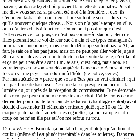
répondre à ses questions qui seront : si je veux téléphoner (avocat,
parents, ambassade) et d’où provient la miette de cannabis. Puis il
me dit « vous savez, si ça avait été moi à la frontière… eux, ils
s’ennuient là-bas, ils n’ont rien à faire surtout le soir… alors dès
qu’ils trouvent quelque chose… Nous on n’a pas le temps en ville,
on a d’autres chats à fouetter. » On ne peut pas dire que c’est
l’effervescence non plus, ce n’est pas comme à Istanbul, plein de
filles pleurant sur le vol de leur sac à main et de types ensanglantés
pour raisons inconnues, mais je ne le détrompe surtout pas. « Ah, au
fait, je sais ce n’est pas juste, mais on ne peut pas aller voir le juge à
8h, car vous devez avoir un traducteur dans votre langue, c’est la loi,
et ça ne peut pas être avant 13h. Je sais, c’est long, mais bon. Et
votre temps en prison sera décompté de l’amende. » Amusant, cette
fois on va me payer pour dormir à l’hôtel (de police, certes).
Par mansuétude et « parce que vous n’êtes pas un vrai criminel ; qui
n’a pas fumé de haschisch ? » il me laisse presque une heure à la
lumière du jour près de la réception du commissariat. Je ne demande
plus rien, par peur qu’on me remette au cachot. J’ai le temps de me
demander pourquoi le fabricant de radiateur (chauffage central) avait
décidé d’assembler 11 éléments verticaux plutôt que 10 ou 12. Je
craque, je demande à acheter des cigarettes, ça me manque et du
coup on ne m’en file pas et l’on me refout au trou.
12h. «
Vécé ?
». Bon ok, ça me fait changer d’air jusqu’au bout du
couloir (même s’il est plutôt irrespirable dans les toilettes). Dans ma