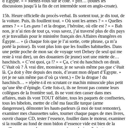
d’Égypte. » « Mettez-vous sur le côté. » pfff… (toutes les
discussions jusqu’à la fin de cet intermède sont en anglo-croate).
15h. Heure officielle du procès-verbal. Ils sortent tout, je dis tout, de
la voiture. Puis, ils fouillent tout. « Où sont les armes ? » « Quelles
armes ? » « Les
guns
! et la drogue, l’héroïne, où elle est ? » « Bah
non, je n’ai rien de tout ça, vous savez, j’ai traversé plus de dix pays
et je travaillais pour le ministère français des Affaires étrangères en
Égypte… » (à chaque fois que je l’ai sortie, cette phrase, ça m’a
porté la poisse). Ils vont plus loin que les fouilles habituelles. Dans
une petite poche de mon sac de voyage vert Delsey (le seul qui me
reste à vrai dire), un des douaniers (le jeune) sort une miette de…
haschisch. « C’est quoi, ça !? » « Ça, c’est du haschisch on dirait.
C’était où ? À vrai dire, monsieur, je ne savais même pas que c’était
là. Ça doit y être depuis des mois, d’avant mon départ d’Égypte. »
(et je ne sais même pas d’où ça vient.) « De la drogue ! du
haschisch… » répète-t-il en scrutant ce machin minuscule plus petit
qu’une tête d’épingle. Cette fois-ci, ils ne feront pas comme leurs
collègues de la frontière sud, ils ne vont rien casser dans mes
affaires, mais ils vont TOUT défaire, tous les paquets de confiseries,
tous les bibelots, mettre de côté ma faucille turque (arme
dangereuse), démonter les hauts-parleurs (à moi de tout remonter),
examiner mes chaussettes sales, tourner chaque pages de mes livres,
ouvrir chaque CD, tester l’essence, fouiller dans le moteur, examiner
si la rouille au fond de mon bidon d’essence vide est bien de la