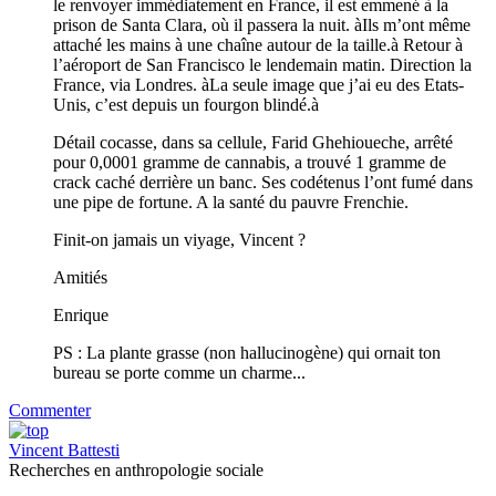
le renvoyer immédiatement en France, il est emmené à la
prison de Santa Clara, où il passera la nuit. àIls m’ont même
attaché les mains à une chaîne autour de la taille.à Retour à
l’aéroport de San Francisco le lendemain matin. Direction la
France, via Londres. àLa seule image que j’ai eu des Etats-
Unis, c’est depuis un fourgon blindé.à
Détail cocasse, dans sa cellule, Farid Ghehioueche, arrêté
pour 0,0001 gramme de cannabis, a trouvé 1 gramme de
crack caché derrière un banc. Ses codétenus l’ont fumé dans
une pipe de fortune. A la santé du pauvre Frenchie.
Finit-on jamais un viyage, Vincent ?
Amitiés
Enrique
PS : La plante grasse (non hallucinogène) qui ornait ton
bureau se porte comme un charme...
Commenter
Vincent Battesti
Recherches en anthropologie sociale