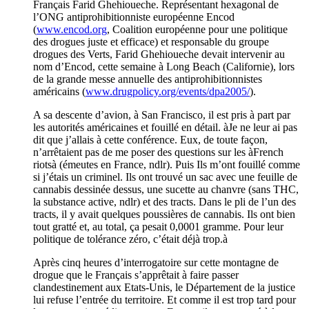
Français Farid Ghehioueche. Représentant hexagonal de
l’ONG antiprohibitionniste européenne Encod
(
www.encod.org
, Coalition européenne pour une politique
des drogues juste et efficace) et responsable du groupe
drogues des Verts, Farid Ghehioueche devait intervenir au
nom d’Encod, cette semaine à Long Beach (Californie), lors
de la grande messe annuelle des antiprohibitionnistes
américains (
www.drugpolicy.org/events/dpa2005/
).
A sa descente d’avion, à San Francisco, il est pris à part par
les autorités américaines et fouillé en détail. àJe ne leur ai pas
dit que j’allais à cette conférence. Eux, de toute façon,
n’arrêtaient pas de me poser des questions sur les àFrench
riotsà (émeutes en France, ndlr). Puis Ils m’ont fouillé comme
si j’étais un criminel. Ils ont trouvé un sac avec une feuille de
cannabis dessinée dessus, une sucette au chanvre (sans THC,
la substance active, ndlr) et des tracts. Dans le pli de l’un des
tracts, il y avait quelques poussières de cannabis. Ils ont bien
tout gratté et, au total, ça pesait 0,0001 gramme. Pour leur
politique de tolérance zéro, c’était déjà trop.à
Après cinq heures d’interrogatoire sur cette montagne de
drogue que le Français s’apprêtait à faire passer
clandestinement aux Etats-Unis, le Département de la justice
lui refuse l’entrée du territoire. Et comme il est trop tard pour