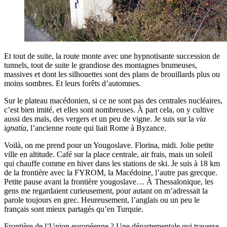
Et tout de suite, la route monte avec une hypnotisante succession de
tunnels, tout de suite le grandiose des montagnes brumeuses,
massives et dont les silhouettes sont des plans de brouillards plus ou
moins sombres. Et leurs forêts d’automnes.
Sur le plateau macédonien, si ce ne sont pas des centrales nucléaires,
c’est bien imité, et elles sont nombreuses. À part cela, on y cultive
aussi des maïs, des vergers et un peu de vigne. Je suis sur la
via
ignatia
, l’ancienne route qui liait Rome à Byzance.
Voilà, on me prend pour un Yougoslave. Florina, midi. Jolie petite
ville en altitude. Café sur la place centrale, air frais, mais un soleil
qui chauffe comme en hiver dans les stations de ski. Je suis à 18 km
de la frontière avec la FYROM, la Macédoine, l’autre pas grecque.
Petite pause avant la frontière yougoslave… À Thessalonique, les
gens me regardaient curieusement, pour autant on m’adressait la
parole toujours en grec. Heureusement, l’anglais ou un peu le
français sont mieux partagés qu’en Turquie.
Frontière de l’Union européenne ? Une départementale qui traverse