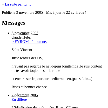
–
La suite par ici…
Publié le
3 novembre 2005
-
Mis à jour le
22 avril 2024
Messages
5 novembre 2005
claude Heba
> FYROM d’automne.
Salut Vincent
Juste rentres des US,
n’ayant pas regarde le net depuis longtemps .Je suis content
de te savoir toujours sur la route
et encore sur le pourtour mediterraneen.(pas si loin...).
Bises et bonnes chance
7 décembre 2005
En différé
L’idéalisation de la frontière. Bises. Célame