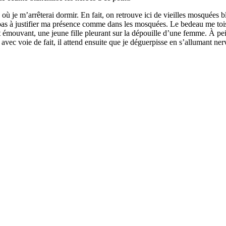
 où je m’arrêterai dormir. En fait, on retrouve ici de vieilles mosquées b
 pas à justifier ma présence comme dans les mosquées. Le bedeau me toise
st émouvant, une jeune fille pleurant sur la dépouille d’une femme. À pei
 avec voie de fait, il attend ensuite que je déguerpisse en s’allumant ner