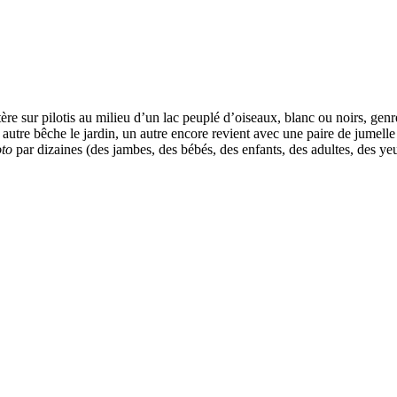
astère sur pilotis au milieu d’un lac peuplé d’oiseaux, blanc ou noirs, ge
utre bêche le jardin, un autre encore revient avec une paire de jumell
oto
par dizaines (des jambes, des bébés, des enfants, des adultes, des ye