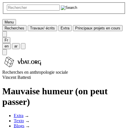
Menu
Recherches
Travaux/ écrits
Extra
Principaux projets en cours
Fr
en
ar
Recherches en anthropologie sociale
Vincent Battesti
Mauvaise humeur (on peut
passer)
Extra
→
Texto
→
Blogs
→