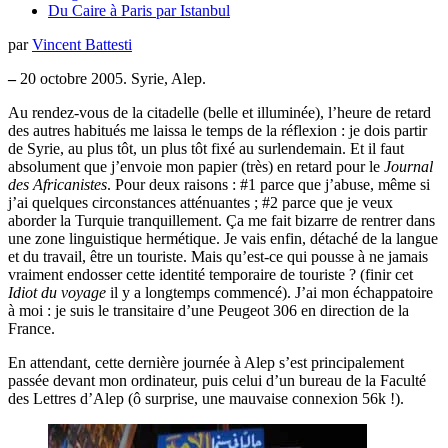
Du Caire à Paris par Istanbul
par
Vincent Battesti
–
20 octobre 2005. Syrie, Alep.
Au rendez-vous de la citadelle (belle et illuminée), l’heure de retard
des autres habitués me laissa le temps de la réflexion : je dois partir
de Syrie, au plus tôt, un plus tôt fixé au surlendemain. Et il faut
absolument que j’envoie mon papier (très) en retard pour le
Journal
des Africanistes
. Pour deux raisons : #1 parce que j’abuse, même si
j’ai quelques circonstances atténuantes ; #2 parce que je veux
aborder la Turquie tranquillement. Ça me fait bizarre de rentrer dans
une zone linguistique hermétique. Je vais enfin, détaché de la langue
et du travail, être un touriste. Mais qu’est-ce qui pousse à ne jamais
vraiment endosser cette identité temporaire de touriste ? (finir cet
Idiot du voyage
il y a longtemps commencé). J’ai mon échappatoire
à moi : je suis le transitaire d’une Peugeot 306 en direction de la
France.
En attendant, cette dernière journée à Alep s’est principalement
passée devant mon ordinateur, puis celui d’un bureau de la Faculté
des Lettres d’Alep (ô surprise, une mauvaise connexion 56k !).