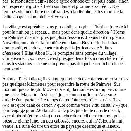
bas, le monastère Saint-Thècle (grec orthodoxe) est plus banal, sinon
son espèce de grotte à l’eau suintante et promue « sacrée ». Des
femmes viennent faire des offrandes à la divinité, et les murs de la
petite chapelle sont pleine d’
ex voto
.
Le village est agréable, sans plus. Joli, sans plus. J’hésite : je reste ici
pour la nuit ou je repars… mais pour dans quelle direction ? Homs
ou Palmyre ? Je n’ai presque plus d’essence. J’avais fait un plein à
Nuweiba, un autre à la frontière en allant à Beyrouth. Le Liban
donne soif, et je dois acheter trois petits jerricanes de 5 litres
d’essence à Elias Abou K., le pompiste sans pompe du village.
Curieusement, son essence est presque deux fois moins chère que
dans les stations… Je ne comprends pas de quelle contrebande cela
peut venir.
À force d’hésitations, il est tard quand je décide de retourner sur mes
pas quelques kilomètres pour reprendre la route de Palmyre. Sur
mon unique carte (du Moyen-Orient), la moitié est indiquée comme
une piste. Ma carte n’est pas à jour et un chauffeur m’a assuré
qu’elle était parfaite. Le temps de me faire contrôler par des flics
(« c’est quoi dans ce carton ? quoi comme verre ? du cristal ? ») que
je m’engage pour 220 km de route presque droite dans le désert,
avec d’abord (et trop vite) un coucher de soleil derrière moi, puis la
presque pleine lune, un peu cabossée encore, qui m’éblouit la nuit
venue. La lune éclaire un drôle de paysage désertique et laiteux,