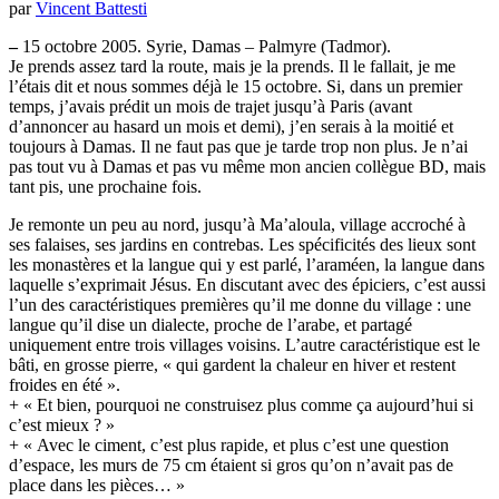
par
Vincent Battesti
–
15 octobre 2005. Syrie, Damas – Palmyre (Tadmor).
Je prends assez tard la route, mais je la prends. Il le fallait, je me
l’étais dit et nous sommes déjà le 15 octobre. Si, dans un premier
temps, j’avais prédit un mois de trajet jusqu’à Paris (avant
d’annoncer au hasard un mois et demi), j’en serais à la moitié et
toujours à Damas. Il ne faut pas que je tarde trop non plus. Je n’ai
pas tout vu à Damas et pas vu même mon ancien collègue BD, mais
tant pis, une prochaine fois.
Je remonte un peu au nord, jusqu’à Ma’aloula, village accroché à
ses falaises, ses jardins en contrebas. Les spécificités des lieux sont
les monastères et la langue qui y est parlé, l’araméen, la langue dans
laquelle s’exprimait Jésus. En discutant avec des épiciers, c’est aussi
l’un des caractéristiques premières qu’il me donne du village : une
langue qu’il dise un dialecte, proche de l’arabe, et partagé
uniquement entre trois villages voisins. L’autre caractéristique est le
bâti, en grosse pierre, « qui gardent la chaleur en hiver et restent
froides en été ».
+ « Et bien, pourquoi ne construisez plus comme ça aujourd’hui si
c’est mieux ? »
+ « Avec le ciment, c’est plus rapide, et plus c’est une question
d’espace, les murs de 75 cm étaient si gros qu’on n’avait pas de
place dans les pièces… »