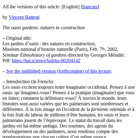
All the versions of this article:
[English]
[
français
]
by
Vincent Battesti
The oasis gardens: natures in construction
–
Original title:
Les jardins d’oasis : des natures en construction,
th
Muséum national d’histoire naturelle (Paris), Feb. 7
, 2002,
Seminar Ethnohistory of gardens
directed by Georges Métailié.
Pdf:
https://hal.science/halshs-00204142
–
See the published version (forthcoming) of this lecture
.
–
Introduction (in French):
Les oasis excitent toujours notre imaginaire occidental. Pensez à une
oasis: qu’imaginez-vous? Pensez à la pratique (imaginaire) que vous
en faites; comment la définissez-vous? À travers le monde, leurs
histoires sont aussi variées que les palmeraies sont nombreuses et
différentes. À la fois image en Occident de la
farniente
orientale et à
la fois fruit du labeur de millions d’être humains, les oasis et leurs
palmeraies jouent de l’équivoque. Le statut du travail dans les
jardins est lui-même ambigu. Des touristes, des agents du
développement ou des jardiniers, nous rendrons compte des
représentations que chacun cultive d’un même espace