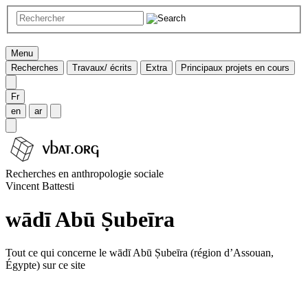
Menu
Recherches
Travaux/ écrits
Extra
Principaux projets en cours
Fr
en
ar
Recherches en anthropologie sociale
Vincent Battesti
wādī Abū Ṣubeīra
Tout ce qui concerne le wādī Abū Ṣubeīra (région d’Assouan,
Égypte) sur ce site