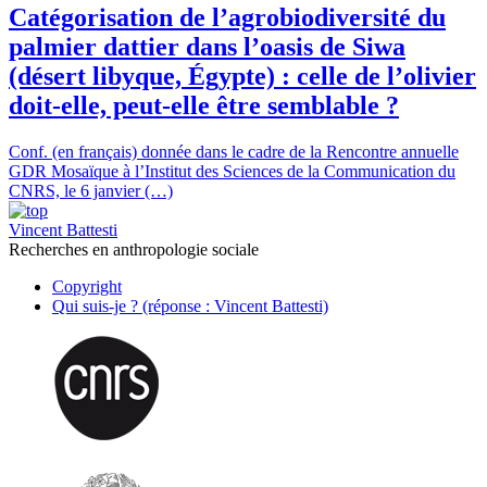
Catégorisation de l’agrobiodiversité du
palmier dattier dans l’oasis de Siwa
(désert libyque, Égypte) : celle de l’olivier
doit-elle, peut-elle être semblable ?
Conf. (en français) donnée dans le cadre de la Rencontre annuelle
GDR Mosaïque à l’Institut des Sciences de la Communication du
CNRS, le 6 janvier (…)
Vincent Battesti
Recherches en anthropologie sociale
Copyright
Qui suis-je ? (réponse : Vincent Battesti)