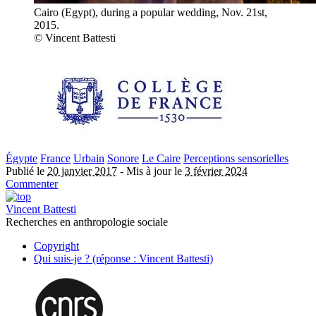
Cairo (Egypt), during a popular wedding, Nov. 21st,
2015.
© Vincent Battesti
Égypte
France
Urbain
Sonore
Le Caire
Perceptions sensorielles
Publié le
20 janvier 2017
-
Mis à jour le
3 février 2024
Commenter
Vincent Battesti
Recherches en anthropologie sociale
Copyright
Qui suis-je ? (réponse : Vincent Battesti)