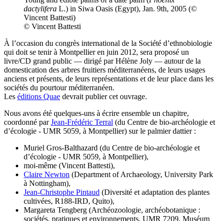
dactylifera
L.) in Siwa Oasis (Egypt), Jan. 9th, 2005 (©
Vincent Battesti)
© Vincent Battesti
À l’occasion du congrès international de la Société d’ethnobiologie
qui doit se tenir à Montpellier en juin 2012, sera proposé un
livre/CD grand public — dirigé par Hélène Joly — autour de la
domestication des arbres fruitiers méditerranéens, de leurs usages
anciens et présents, de leurs représentations et de leur place dans les
sociétés du pourtour méditerranéen.
Les
éditions Quae
devrait publier cet ouvrage.
Nous avons été quelques-uns à écrire ensemble un chapitre,
coordonné par
Jean-Frédéric Terral
(du Centre de bio-archéologie et
d’écologie - UMR 5059, à Montpellier) sur le palmier dattier :
Muriel Gros-Balthazard (du Centre de bio-archéologie et
d’écologie - UMR 5059, à Montpellier),
moi-même (Vincent Battesti),
Claire Newton
(Department of Archaeology, University Park
à Nottingham),
Jean-Christophe Pintaud
(Diversité et adaptation des plantes
cultivées, R188-IRD, Quito),
Margareta Tengberg (Archéozoologie, archéobotanique :
sociétés, pratiques et environnements, UMR 7209, Muséum