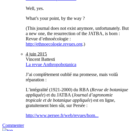
Well, yes.
What’s your point, by the way ?
(This journal does not exist anymore, unfortunately. But
a new one, the resurrection of the JATBA, is born :
Revue d’ethnoécologie :
http://ethnoecologie.revues.org
.)
4 juin 2015
Vincent Battesti
La revue Anthropobotanica
J’ai complètement oublié ma promesse, mais voilà
réparation :
L’intégralité (1921-2000) du RBA (
Revue de botanique
appliquée
) et du JATBA (
Journal d’agronomie
tropicale et de botanique appliquée
) est en ligne,
gratuitement bien sûr, sur Persée :
http://www.persee.fr/web/revues/hom...
Commenter