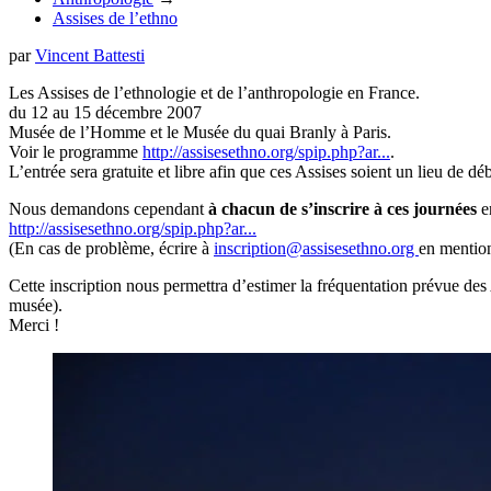
Assises de l’ethno
par
Vincent Battesti
Les Assises de l’ethnologie et de l’anthropologie en France.
du 12 au 15 décembre 2007
Musée de l’Homme et le Musée du quai Branly à Paris.
Voir le programme
http://assisesethno.org/spip.php?ar...
.
L’entrée sera gratuite et libre afin que ces Assises soient un lieu de déb
Nous demandons cependant
à chacun de s’inscrire à ces journées
en
http://assisesethno.org/spip.php?ar...
(En cas de problème, écrire à
inscription@assisesethno.org
en mention
Cette inscription nous permettra d’estimer la fréquentation prévue des 
musée).
Merci !