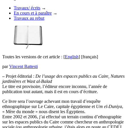
Travaux/ écrits
→
En cours et à paraître
→
Travaux au rebut
Toutes les versions de cet article :
[
English
]
[français]
par
Vincent Battesti
–
Projet éditorial :
De l’usage des espaces publics au Caire, Natures
jardinières et Wast al-Balad
Le titre est provisoire, l’éditeur encore inconnu, l’année de
publication tout autant, mais il est en cours d’écriture.
Ce livre sera l’ouvrage achevant mon travail d’enquête
ethnographique sur Le Caire, capitale égyptienne et
Um el-Duniya
,
« Mère du monde » nous disent les Égyptiens.
Entre 2002 et 2006, j’ai effectué un terrain continu d’ethnographie
sur les espaces publics du Caire comme chercheur en anthropologie
sociale (ou anthropologie urbaine, j’étais alors en poste au CEDEJ