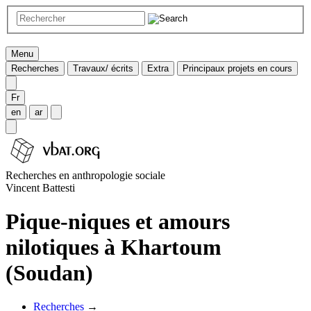
Menu
Recherches
Travaux/ écrits
Extra
Principaux projets en cours
Fr
en
ar
Recherches en anthropologie sociale
Vincent Battesti
Pique-niques et amours
nilotiques à Khartoum
(Soudan)
Recherches
→