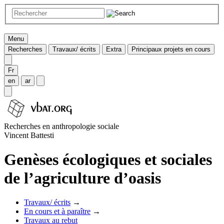
Menu
Recherches
Travaux/ écrits
Extra
Principaux projets en cours
Fr
en
ar
Recherches en anthropologie sociale
Vincent Battesti
Genèses écologiques et sociales
de l’agriculture d’oasis
Travaux/ écrits
→
En cours et à paraître
→
Travaux au rebut