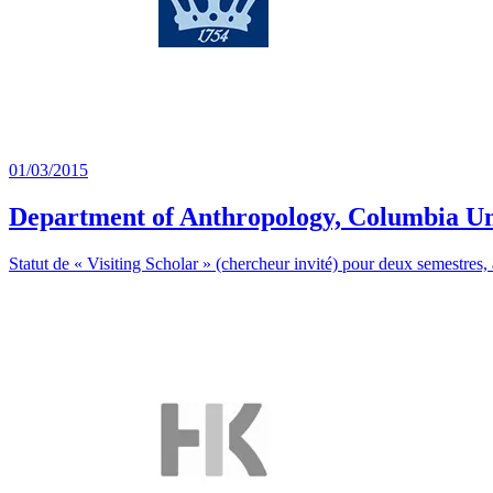
01/03/2015
Department of Anthropology, Columbia Un
Statut de « Visiting Scholar » (chercheur invité) pour deux semestres