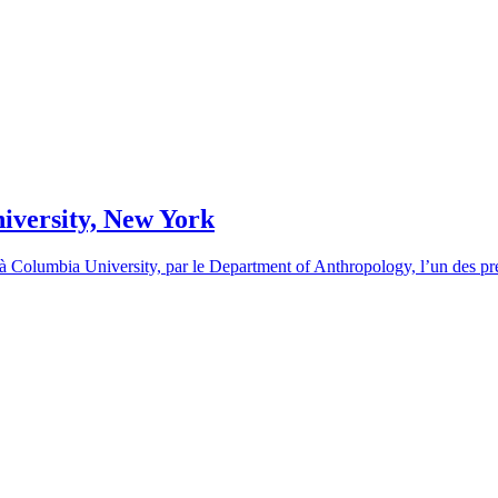
iversity, New York
, à Columbia University, par le Department of Anthropology, l’un des p