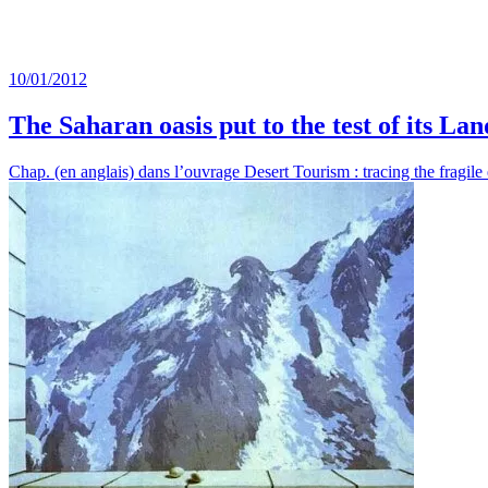
10/01/2012
The Saharan oasis put to the test of its La
Chap. (en anglais) dans l’ouvrage Desert Tourism : tracing the frag