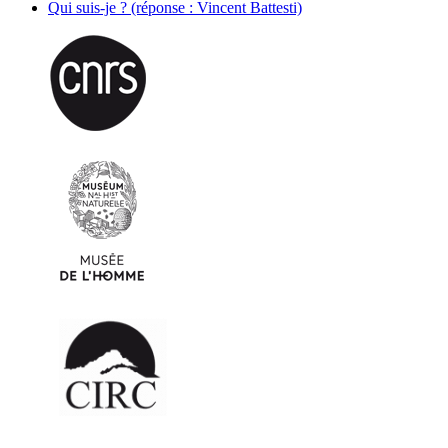
Qui suis-je ? (réponse : Vincent Battesti)