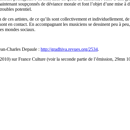
aintenant soupçonnés de déviance morale et font l’objet d’une mise à dist
troubles potentiel.
de ces artistes, de ce qu’ils sont collectivement et individuellement, de l
ont en contact. En accompagnant les musiciens se dessinent peu à peu, p
e ses mondes sociaux.
ean-Charles Depaule :
http://gradhiva.revues.org/2534
.
2010) sur France Culture (voir la seconde partie de l’émission, 29mn 10