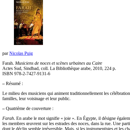
par
Nicolas Puig
Farah.
Musiciens de noces et scènes urbaines au Caire
Actes Sud, Sindbad, coll. La Bibliothèque arabe, 2010, 224 p.
ISBN 978-2-7427-9131-6
–
Résumé :
Le milieu des musiciens qui animent traditionnellement les célébrations 
familles, leur voisinage et leur public.
–
Quatrième de couverture :
Farah
. En arabe le mot signifie « joie ». En Égypte, il désigne égaleme
les membres œuvrent sur les estrades des noces, dans la rue. Une par
dont le déclin semble irréversible. Mais, si les instrumentistes et les 